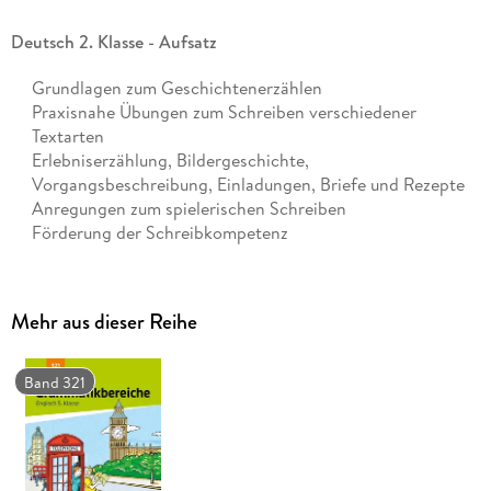
Deutsch 2. Klasse - Aufsatz
Grundlagen zum Geschichtenerzählen
Praxisnahe Übungen zum Schreiben verschiedener
Textarten
Erlebniserzählung, Bildergeschichte,
Vorgangsbeschreibung, Einladungen, Briefe und Rezepte
Anregungen zum spielerischen Schreiben
Förderung der Schreibkompetenz
Zum selbstständigen Arbeiten geeignet
Mehr aus dieser Reihe
Fakten zum Übungsheft
DIN-A5-Heft
Band 321
104 Seiten
Liebevoll farbig illustriert
Mit herausnehmbarem Lösungsteil