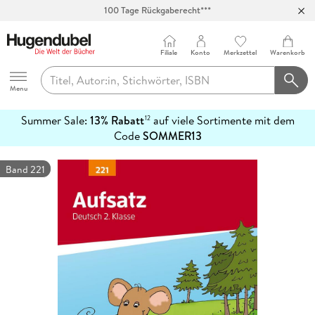
100 Tage Rückgaberecht***
Abholung in über 100 Filialen
Filiale
Konto
Merkzettel
Warenkorb
Hugendubel
Menu
Summer Sale:
13% Rabatt
auf viele Sortimente mit dem
12
mehr
Code
SOMMER13
erfahren
Band 221