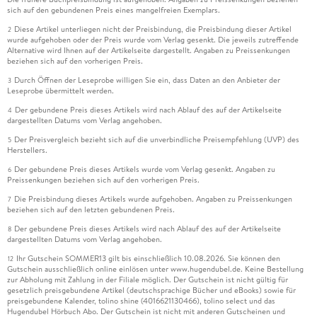
sich auf den gebundenen Preis eines mangelfreien Exemplars.
Diese Artikel unterliegen nicht der Preisbindung, die Preisbindung dieser Artikel
2
wurde aufgehoben oder der Preis wurde vom Verlag gesenkt. Die jeweils zutreffende
Alternative wird Ihnen auf der Artikelseite dargestellt. Angaben zu Preissenkungen
beziehen sich auf den vorherigen Preis.
Durch Öffnen der Leseprobe willigen Sie ein, dass Daten an den Anbieter der
3
Leseprobe übermittelt werden.
Der gebundene Preis dieses Artikels wird nach Ablauf des auf der Artikelseite
4
dargestellten Datums vom Verlag angehoben.
Der Preisvergleich bezieht sich auf die unverbindliche Preisempfehlung (UVP) des
5
Herstellers.
Der gebundene Preis dieses Artikels wurde vom Verlag gesenkt. Angaben zu
6
Preissenkungen beziehen sich auf den vorherigen Preis.
Die Preisbindung dieses Artikels wurde aufgehoben. Angaben zu Preissenkungen
7
beziehen sich auf den letzten gebundenen Preis.
Der gebundene Preis dieses Artikels wird nach Ablauf des auf der Artikelseite
8
dargestellten Datums vom Verlag angehoben.
Ihr Gutschein SOMMER13 gilt bis einschließlich 10.08.2026. Sie können den
12
Gutschein ausschließlich online einlösen unter www.hugendubel.de. Keine Bestellung
zur Abholung mit Zahlung in der Filiale möglich. Der Gutschein ist nicht gültig für
gesetzlich preisgebundene Artikel (deutschsprachige Bücher und eBooks) sowie für
preisgebundene Kalender, tolino shine (4016621130466), tolino select und das
Hugendubel Hörbuch Abo. Der Gutschein ist nicht mit anderen Gutscheinen und