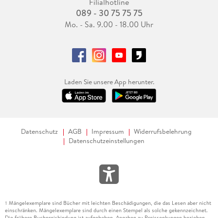
Filialhotline
089 - 30 75 75 75
Mo. - Sa. 9.00 - 18.00 Uhr
Laden Sie unsere App herunter.
Datenschutz
AGB
Impressum
Widerrufsbelehrung
Datenschutzeinstellungen
Mängelexemplare sind Bücher mit leichten Beschädigungen, die das Lesen aber nicht
1
einschränken. Mängelexemplare sind durch einen Stempel als solche gekennzeichnet.
Die frühere Buchpreisbindung ist aufgehoben. Angaben zu Preissenkungen beziehen