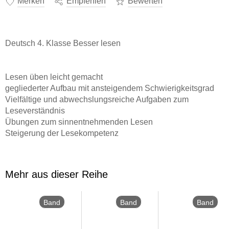
Merken
Empfehlen
Bewerten
Deutsch 4. Klasse Besser lesen
Lesen üben leicht gemacht
gegliederter Aufbau mit ansteigendem Schwierigkeitsgrad
Vielfältige und abwechslungsreiche Aufgaben zum
Leseverständnis
Übungen zum sinnentnehmenden Lesen
Steigerung der Lesekompetenz
Mit Lesetest und Urkunde als Belohnung
Zum selbstständigen Arbeiten geeignet
Mehr aus dieser Reihe
Fakten zum Übungsheft
Band
Band
Band
DIN-A5-Heft
652
311
273
112 Seiten