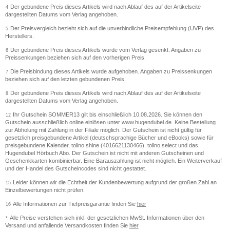
Der gebundene Preis dieses Artikels wird nach Ablauf des auf der Artikelseite
4
dargestellten Datums vom Verlag angehoben.
Der Preisvergleich bezieht sich auf die unverbindliche Preisempfehlung (UVP) des
5
Herstellers.
Der gebundene Preis dieses Artikels wurde vom Verlag gesenkt. Angaben zu
6
Preissenkungen beziehen sich auf den vorherigen Preis.
Die Preisbindung dieses Artikels wurde aufgehoben. Angaben zu Preissenkungen
7
beziehen sich auf den letzten gebundenen Preis.
Der gebundene Preis dieses Artikels wird nach Ablauf des auf der Artikelseite
8
dargestellten Datums vom Verlag angehoben.
Ihr Gutschein SOMMER13 gilt bis einschließlich 10.08.2026. Sie können den
12
Gutschein ausschließlich online einlösen unter www.hugendubel.de. Keine Bestellung
zur Abholung mit Zahlung in der Filiale möglich. Der Gutschein ist nicht gültig für
gesetzlich preisgebundene Artikel (deutschsprachige Bücher und eBooks) sowie für
preisgebundene Kalender, tolino shine (4016621130466), tolino select und das
Hugendubel Hörbuch Abo. Der Gutschein ist nicht mit anderen Gutscheinen und
Geschenkkarten kombinierbar. Eine Barauszahlung ist nicht möglich. Ein Weiterverkauf
und der Handel des Gutscheincodes sind nicht gestattet.
Leider können wir die Echtheit der Kundenbewertung aufgrund der großen Zahl an
15
Einzelbewertungen nicht prüfen.
Alle Informationen zur Tiefpreisgarantie finden Sie
hier
16
Alle Preise verstehen sich inkl. der gesetzlichen MwSt. Informationen über den
*
Versand und anfallende Versandkosten finden Sie
hier