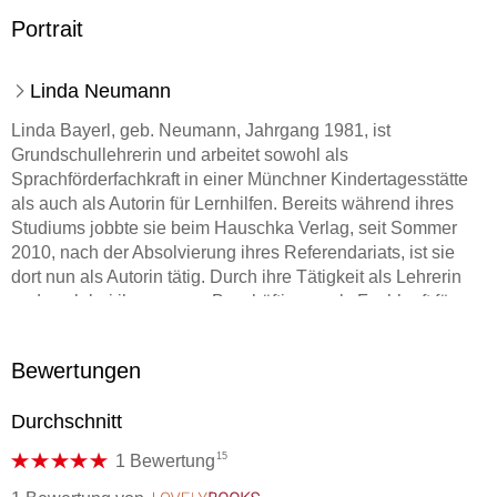
Portrait
Linda Neumann
Linda Bayerl, geb. Neumann, Jahrgang 1981, ist
Grundschullehrerin und arbeitet sowohl als
Sprachförderfachkraft in einer Münchner Kindertagesstätte
als auch als Autorin für Lernhilfen. Bereits während ihres
Studiums jobbte sie beim Hauschka Verlag, seit Sommer
2010, nach der Absolvierung ihres Referendariats, ist sie
dort nun als Autorin tätig. Durch ihre Tätigkeit als Lehrerin
und auch bei ihrer neuen Beschäftigung als Fachkraft für
Sprachförderung stellt sie immer wieder fest, wie viele
Kinder Schwierigkeiten beim Lesen (und auch in anderen
Bewertungen
Bereichen) haben. Sie bietet durch ihre Lernhilfen vielseitige
Übungsmöglichkeiten, bei denen die Kinder mit Freude,
Durchschnitt
selbstständig lernen und üben können. Gemeinsam mit
Andrea Guckel schuf sie die liebenswerten Lesemonster
15
1 Bewertung
Mimo und Pumo, die die Kinder durch die Leselernhilfen
Besser lesen 1-4 begleiten, Anregungen und Tipps geben