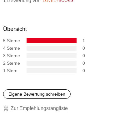
1 Bewertung
von
LovelyBooks
und durch die Welt der Lesemonster führen.
Übersicht
5 Sterne
1
4 Sterne
0
3 Sterne
0
2 Sterne
0
1 Stern
0
Eigene Bewertung schreiben
Zur Empfehlungsrangliste