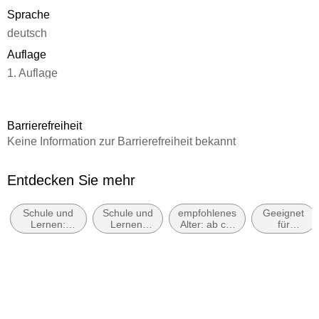
Sprache
deutsch
Auflage
1. Auflage
Seitenanzahl
112
Barrierefreiheit
Altersempfehlung
Keine Information zur Barrierefreiheit bekannt
ab 9 Jahre
Reihe
Entdecken Sie mehr
Forder- und Förderhefte, 274
Schule und
Schule und
empfohlenes
Geeignet
Autor/Autorin
Lernen:
Lernen:
Alter: ab ca.
für
Linda Neumann, Linda Bayerl
Erstsprache:
Lehrbücher
9 Jahre
Wenig-
Leser und
Leser
Illustrationen
Leseprojekte
oder
Kinder /
Mascha Greune
Teenager
mit Lese-
Verlag/Hersteller
Schwäche
Hauschka Verlag GmbH