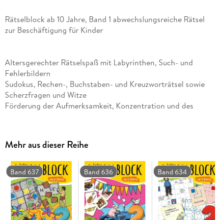
Rätselblock ab 10 Jahre, Band 1 abwechslungsreiche Rätsel
zur Beschäftigung für Kinder
Altersgerechter Rätselspaß mit Labyrinthen, Such- und
Fehlerbildern
Sudokus, Rechen-, Buchstaben- und Kreuzworträtsel sowie
Scherzfragen und Witze
Förderung der Aufmerksamkeit, Konzentration und des
logischen Denkens
Sinnvolle Beschäftigung für zuhause und unterwegs
Mehr aus dieser Reihe
Fakten zum Rätselblock
Band 637
Band 636
Band 634
DIN-A5-Block
64 Seiten
Liebevoll farbig illustriert
Mit Lösungsteil am Ende des Blocks