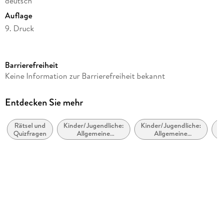
deutsch
Auflage
9. Druck
Seitenanzahl
64
Barrierefreiheit
Altersempfehlung
Keine Information zur Barrierefreiheit bekannt
ab 10 Jahre
Reihe
Entdecken Sie mehr
Rätseln, knobeln, logisches Denken (Hauschka), 635
Rätsel und
Kinder/Jugendliche:
Kinder/Jugendliche:
Autor/Autorin
Quizfragen
Allgemeine
Allgemeine
Agnes Spiecker
Interessen: Humor
Interessen: Rätsel-
A
und Witze
und Quizbücher
Illustrationen
Gisela Specht
Verlag/Hersteller
Hauschka Verlag GmbH
Produktart