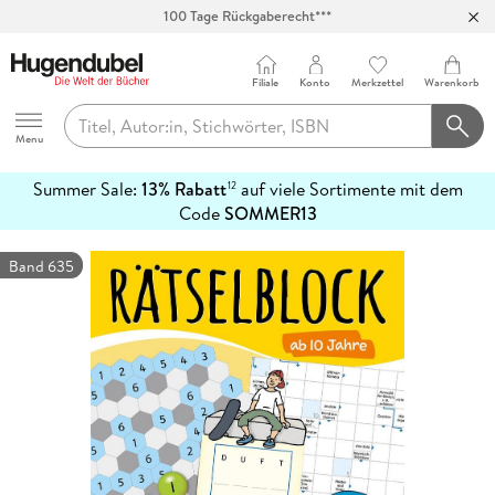
100 Tage Rückgaberecht***
Abholung in über 100 Filialen
Filiale
Konto
Merkzettel
Warenkorb
Hugendubel
Menu
Summer Sale:
13% Rabatt
auf viele Sortimente mit dem
12
mehr
Code
SOMMER13
erfahren
Band 635