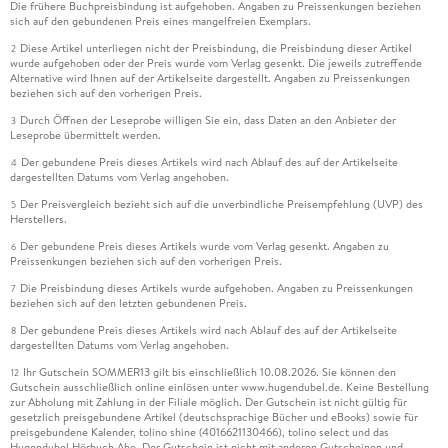
Die frühere Buchpreisbindung ist aufgehoben. Angaben zu Preissenkungen beziehen
sich auf den gebundenen Preis eines mangelfreien Exemplars.
Diese Artikel unterliegen nicht der Preisbindung, die Preisbindung dieser Artikel
2
wurde aufgehoben oder der Preis wurde vom Verlag gesenkt. Die jeweils zutreffende
Alternative wird Ihnen auf der Artikelseite dargestellt. Angaben zu Preissenkungen
beziehen sich auf den vorherigen Preis.
Durch Öffnen der Leseprobe willigen Sie ein, dass Daten an den Anbieter der
3
Leseprobe übermittelt werden.
Der gebundene Preis dieses Artikels wird nach Ablauf des auf der Artikelseite
4
dargestellten Datums vom Verlag angehoben.
Der Preisvergleich bezieht sich auf die unverbindliche Preisempfehlung (UVP) des
5
Herstellers.
Der gebundene Preis dieses Artikels wurde vom Verlag gesenkt. Angaben zu
6
Preissenkungen beziehen sich auf den vorherigen Preis.
Die Preisbindung dieses Artikels wurde aufgehoben. Angaben zu Preissenkungen
7
beziehen sich auf den letzten gebundenen Preis.
Der gebundene Preis dieses Artikels wird nach Ablauf des auf der Artikelseite
8
dargestellten Datums vom Verlag angehoben.
Ihr Gutschein SOMMER13 gilt bis einschließlich 10.08.2026. Sie können den
12
Gutschein ausschließlich online einlösen unter www.hugendubel.de. Keine Bestellung
zur Abholung mit Zahlung in der Filiale möglich. Der Gutschein ist nicht gültig für
gesetzlich preisgebundene Artikel (deutschsprachige Bücher und eBooks) sowie für
preisgebundene Kalender, tolino shine (4016621130466), tolino select und das
Hugendubel Hörbuch Abo. Der Gutschein ist nicht mit anderen Gutscheinen und