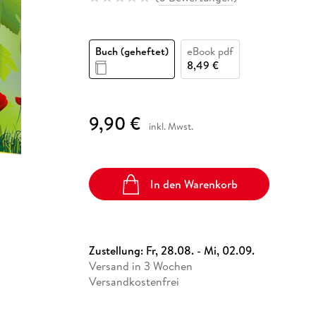
Fremdsprachige Bücher
n Lernhilfen
 Jugendbücher
eiber
Hörbuch Downloads im Bundle
cher
 Vergleich
 Puzzlezubehör
Lernen
New Adult
STABILO
Taschenbücher
hilfen
hriller
 Backen
er
lender
Ratgeber
Buch (geheftet)
eBook pdf
op
hriller
Romance
8,49 €
Sachbücher
precher:innen
Science Fiction
9,90 €
inkl. Mwst.
Fremdsprachige Bücher
In den Warenkorb
Zustellung:
Fr, 28.08. - Mi, 02.09.
Versand in 3 Wochen
Versandkostenfrei