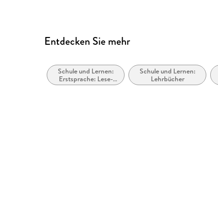
Hauschka Verlag GmbH, inf
Entdecken Sie mehr
Schule und Lernen:
Schule und Lernen:
Erstsprache: Lese-
Lehrbücher
und
Schreibkompetenz