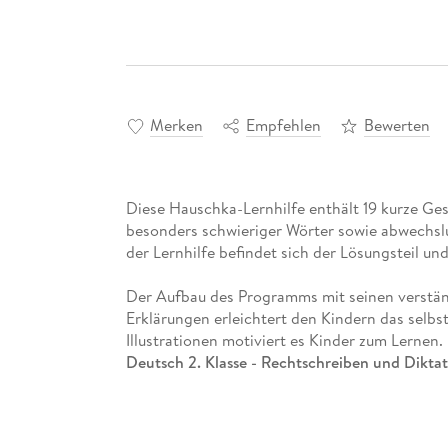
Merken
Empfehlen
Bewerten
Diese Hauschka-Lernhilfe enthält 19 kurze Ges
besonders schwieriger Wörter sowie abwechs
der Lernhilfe befindet sich der Lösungsteil un
Der Aufbau des Programms mit seinen verstä
Erklärungen erleichtert den Kindern das selbs
Illustrationen motiviert es Kinder zum Lernen.
Deutsch 2. Klasse - Rechtschreiben und Dikta
Kurze Merksätze zu den einzelnen Rechtsch
Diverse Übungen rund um die Rechtschreib