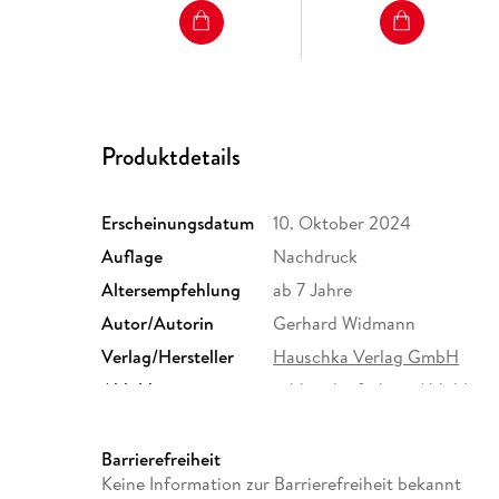
Produktdetails
Erscheinungsdatum
10. Oktober 2024
Auflage
Nachdruck
Altersempfehlung
ab 7 Jahre
Autor/Autorin
Gerhard Widmann
Verlag/Hersteller
Hauschka Verlag GmbH
Abbildungen
zahlreiche farbige Abbildun
Gewicht
168 g
Sonstiges
Mit herausnehmbarem Lösung
Barrierefreiheit
Keine Information zur Barrierefreiheit bekannt
Herstelleradresse
Hauschka Verlag GmbH, Lilie