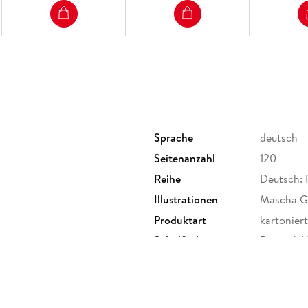
Grammatik, Lesen, Rechtschreiben oder Aufsa
Englisch. Merkkästen dienen dabei als Übersich
Aufgabenformate ermöglichen es den Schüler
diese zu trainieren. Alle Lernhilfen sind von
und mit Kindern getestet worden.
Inhaltsverzeichnis
1; Inhaltsverzeichnis; 2
Sprache
deutsch
2; Mitsprechwörter; 3
Seitenanzahl
120
2. 1; Selbstlaute und Mitlaute; 5
2. 2; Umlaute; 7
Reihe
Deutsch: 
2. 3; Au/au; 8
Illustrationen
Mascha Gr
2. 4; Sch/sch und ch; 10
2. 5; Mitsprechwörter; 13
Produktart
kartoniert
2. 6; Harte und weiche Mitlaute; 14
gen
Schulfach
Deutsch/
2. 7; Wörter bestehen aus Silben; 16
Größe (L/B/H)
210/151/1
2. 8; Kurze, aber wichtige Wörter; 19
2. 9; Großschreibung; 22
steil
ISBN
9783881
3; Nachdenkwörter; 27
nthalstraße 1, 82178 Puchheim,