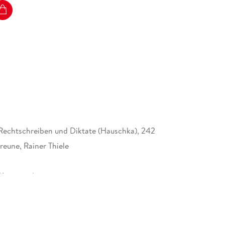
tz in Deutsch, Vokabeln oder Grammatik in
t und Verständnishilfe, vielfältige
innen und Schülern, Lerninhalte anzuwenden und
 erfahrenen Pädagoginnen und Pädagogen entwickelt
Rechtschreiben und Diktate (Hauschka), 242
eune, Rainer Thiele
 Kommunikation
2 mm
002424