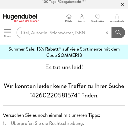
Abholung in über 100 Filialen
Filiale
Konto
Merkzettel
Warenkorb
Hugendubel
Menu
Summer Sale:
13% Rabatt
auf viele Sortimente mit dem
12
mehr
Code
SOMMER13
erfahren
Es tut uns leid!
Wir konnten leider keine Treffer zu Ihrer Suche
"4260220581574"
finden.
Versuchen Sie es noch einmal mit unseren Tipps:
Überprüfen Sie die Rechtschreibung.