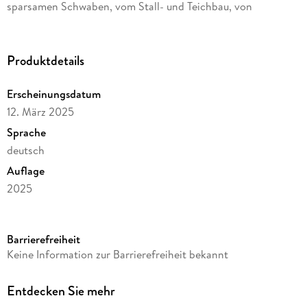
sparsamen Schwaben, vom Stall- und Teichbau, von
Stromausfall und Weihnachtszauber, von Islandpferden,
Hunden und Hühnern, vom Bauerngarten und bunten
Streuobstwiesen. Es erzählt - nicht immer ganz ernst - vom
Produktdetails
keineswegs so ruhigen Leben auf dem Lande.
Erscheinungsdatum
12. März 2025
Sprache
deutsch
Auflage
2025
Seitenanzahl
112
Barrierefreiheit
Autor/Autorin
Keine Information zur Barrierefreiheit bekannt
Gabriele Gildeggen
Verlag/Hersteller
Entdecken Sie mehr
Gmeiner Verlag