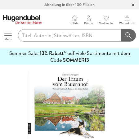
Abholung in über 100 Filialen
Filiale
Konto
Merkzettel
Warenkorb
Hugendubel
Menu
Summer Sale:
13% Rabatt
auf viele Sortimente mit dem
12
mehr
Code
SOMMER13
erfahren