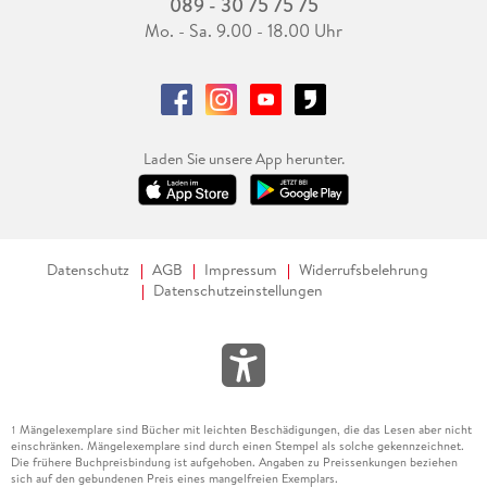
089 - 30 75 75 75
Mo. - Sa. 9.00 - 18.00 Uhr
Laden Sie unsere App herunter.
Datenschutz
AGB
Impressum
Widerrufsbelehrung
Datenschutzeinstellungen
Mängelexemplare sind Bücher mit leichten Beschädigungen, die das Lesen aber nicht
1
einschränken. Mängelexemplare sind durch einen Stempel als solche gekennzeichnet.
Die frühere Buchpreisbindung ist aufgehoben. Angaben zu Preissenkungen beziehen
sich auf den gebundenen Preis eines mangelfreien Exemplars.