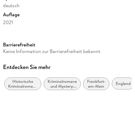
deutsch
Auflage
2021
Seitenanzahl
512
Barrierefreiheit
Reihe
Keine Information zur Barrierefreiheit bekannt
Hannah Bloch, 2
Autor/Autorin
Entdecken Sie mehr
Volker Dützer
Historische
Kriminalromane
Frankfurt-
Verlag/Hersteller
England
Kriminalromane
und Mystery:
am-Main
Gmeiner Verlag
und Mystery
weibliche
Ermittler
Produktart
kartoniert
Gewicht
614 g
Größe (L/B/H)