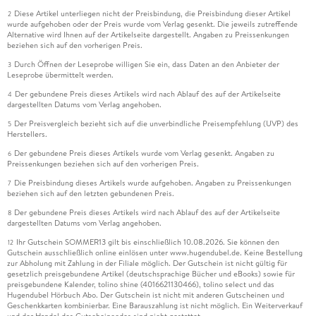
Diese Artikel unterliegen nicht der Preisbindung, die Preisbindung dieser Artikel
2
wurde aufgehoben oder der Preis wurde vom Verlag gesenkt. Die jeweils zutreffende
Alternative wird Ihnen auf der Artikelseite dargestellt. Angaben zu Preissenkungen
beziehen sich auf den vorherigen Preis.
Durch Öffnen der Leseprobe willigen Sie ein, dass Daten an den Anbieter der
3
Leseprobe übermittelt werden.
Der gebundene Preis dieses Artikels wird nach Ablauf des auf der Artikelseite
4
dargestellten Datums vom Verlag angehoben.
Der Preisvergleich bezieht sich auf die unverbindliche Preisempfehlung (UVP) des
5
Herstellers.
Der gebundene Preis dieses Artikels wurde vom Verlag gesenkt. Angaben zu
6
Preissenkungen beziehen sich auf den vorherigen Preis.
Die Preisbindung dieses Artikels wurde aufgehoben. Angaben zu Preissenkungen
7
beziehen sich auf den letzten gebundenen Preis.
Der gebundene Preis dieses Artikels wird nach Ablauf des auf der Artikelseite
8
dargestellten Datums vom Verlag angehoben.
Ihr Gutschein SOMMER13 gilt bis einschließlich 10.08.2026. Sie können den
12
Gutschein ausschließlich online einlösen unter www.hugendubel.de. Keine Bestellung
zur Abholung mit Zahlung in der Filiale möglich. Der Gutschein ist nicht gültig für
gesetzlich preisgebundene Artikel (deutschsprachige Bücher und eBooks) sowie für
preisgebundene Kalender, tolino shine (4016621130466), tolino select und das
Hugendubel Hörbuch Abo. Der Gutschein ist nicht mit anderen Gutscheinen und
Geschenkkarten kombinierbar. Eine Barauszahlung ist nicht möglich. Ein Weiterverkauf