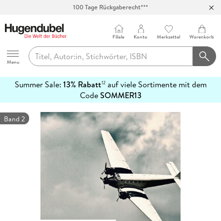
100 Tage Rückgaberecht***
Abholung in über 100 Filialen
Filiale
Konto
Merkzettel
Warenkorb
Hugendubel
Menu
Summer Sale:
13% Rabatt
auf viele Sortimente mit dem
12
mehr
Code
SOMMER13
erfahren
Band 2