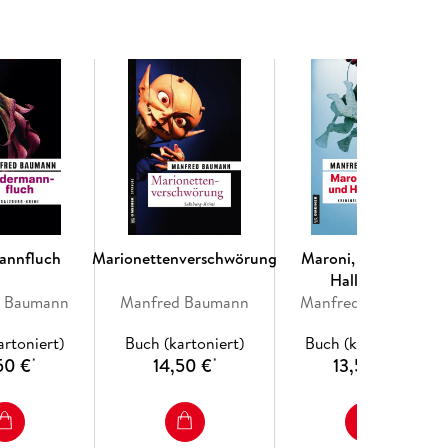
annfluch
Marionettenverschwörung
Maroni, Mord und
Hallelujah
d Baumann
Manfred Baumann
Manfred Baumann
artoniert)
Buch (kartoniert)
Buch (kartoniert)
50 €
14,50 €
13,50 €
*
*
*