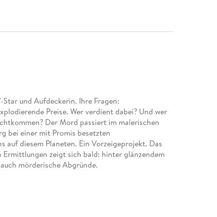
V-Star und Aufdeckerin. Ihre Fragen:
xplodierende Preise. Wer verdient dabei? Und wer
rechtkommen? Der Mord passiert im malerischen
g bei einer mit Promis besetzten
s auf diesem Planeten. Ein Vorzeigeprojekt. Das
Ermittlungen zeigt sich bald: hinter glänzendem
ch auch mörderische Abgründe.