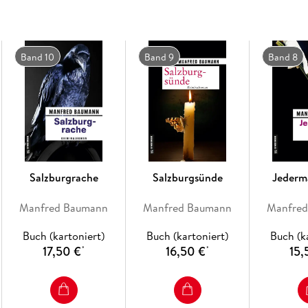
Band 10
Band 9
Band 8
Salzburgrache
Salzburgsünde
Jederm
Manfred Baumann
Manfred Baumann
Manfre
Buch (kartoniert)
Buch (kartoniert)
Buch (k
17,50 €
16,50 €
15,
*
*