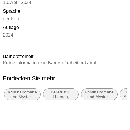
10. April 2024
Sprache
deutsch
Auflage
2024
Seitenanzahl
438
Barrierefreiheit
Reihe
Keine Information zur Barrierefreiheit bekannt
Commissario Tomas Gallo, 1
Autor/Autorin
Entdecken Sie mehr
Stephan R. Meier
Kriminalromane
Belletristik:
Kriminalromane
Thr
Verlag/Hersteller
und Mystery:
Themen,
und Mystery:
Sp
Gmeiner Verlag
Polizeiarbeit &
Stoffe, Motive:
Cosy Mystery
Forensik
Regionalroman
Produktart
kartoniert
Gewicht