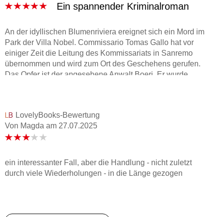
Ein spannender Kriminalroman
An der idyllischen Blumenriviera ereignet sich ein Mord im
Park der Villa Nobel. Commissario Tomas Gallo hat vor
einiger Zeit die Leitung des Kommissariats in Sanremo
übernommen und wird zum Ort des Geschehens gerufen.
Das Opfer ist der angesehene Anwalt Boeri. Er wurde
ermordet und hat zudem eine Dynamitstange im Mund. Was
könnte der Grund für seinen Tod sein? Gallo und sein Team
stehen vor einer nicht einfachen Herausforderung.
LovelyBooks-Bewertung
Von Magda
am
27.07.2025
Die Ermittlungen erweisen sich als äußerst kompliziert, da
anfänglich kein klares Motiv für das Verbrechen zu erkennen
ist. Das Team von Ermittlern, das im Mittelpunkt steht, zeigt
durch hervorragende Zusammenarbeit seine Stärke. Die
ein interessanter Fall, aber die Handlung - nicht zuletzt
Charaktere sind gut ausgearbeitet und hinterlassen einen
durch viele Wiederholungen - in die Länge gezogen
sympathischen Eindruck. Besonders gefallen hat mir, wie
der Autor die unterschiedlichen Persönlichkeiten in Szene
setzt.
Die lebendige Beschreibung der Riviera hat mir ebenfalls