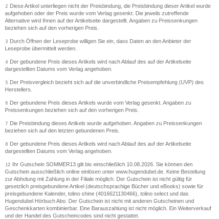
Diese Artikel unterliegen nicht der Preisbindung, die Preisbindung dieser Artikel wurde
2
aufgehoben oder der Preis wurde vom Verlag gesenkt. Die jeweils zutreffende
Alternative wird Ihnen auf der Artikelseite dargestellt. Angaben zu Preissenkungen
beziehen sich auf den vorherigen Preis.
Durch Öffnen der Leseprobe willigen Sie ein, dass Daten an den Anbieter der
3
Leseprobe übermittelt werden.
Der gebundene Preis dieses Artikels wird nach Ablauf des auf der Artikelseite
4
dargestellten Datums vom Verlag angehoben.
Der Preisvergleich bezieht sich auf die unverbindliche Preisempfehlung (UVP) des
5
Herstellers.
Der gebundene Preis dieses Artikels wurde vom Verlag gesenkt. Angaben zu
6
Preissenkungen beziehen sich auf den vorherigen Preis.
Die Preisbindung dieses Artikels wurde aufgehoben. Angaben zu Preissenkungen
7
beziehen sich auf den letzten gebundenen Preis.
Der gebundene Preis dieses Artikels wird nach Ablauf des auf der Artikelseite
8
dargestellten Datums vom Verlag angehoben.
Ihr Gutschein SOMMER13 gilt bis einschließlich 10.08.2026. Sie können den
12
Gutschein ausschließlich online einlösen unter www.hugendubel.de. Keine Bestellung
zur Abholung mit Zahlung in der Filiale möglich. Der Gutschein ist nicht gültig für
gesetzlich preisgebundene Artikel (deutschsprachige Bücher und eBooks) sowie für
preisgebundene Kalender, tolino shine (4016621130466), tolino select und das
Hugendubel Hörbuch Abo. Der Gutschein ist nicht mit anderen Gutscheinen und
Geschenkkarten kombinierbar. Eine Barauszahlung ist nicht möglich. Ein Weiterverkauf
und der Handel des Gutscheincodes sind nicht gestattet.