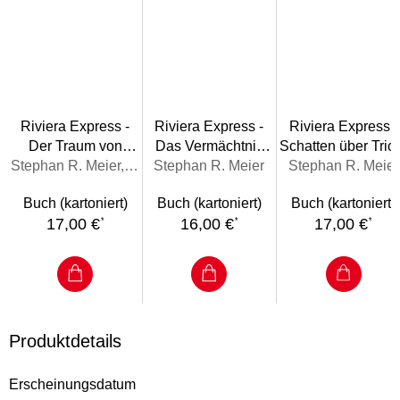
Riviera Express -
Riviera Express -
Riviera Express -
Der Traum von
Das Vermächtnis
Schatten über Trio
Grimaldi
Stephan R. Meier, Michael Gruber
Stephan R. Meier
der Contessa
Stephan R. Meier
Buch (kartoniert)
Buch (kartoniert)
Buch (kartoniert)
17,00 €
16,00 €
17,00 €
*
*
*
Produktdetails
Erscheinungsdatum