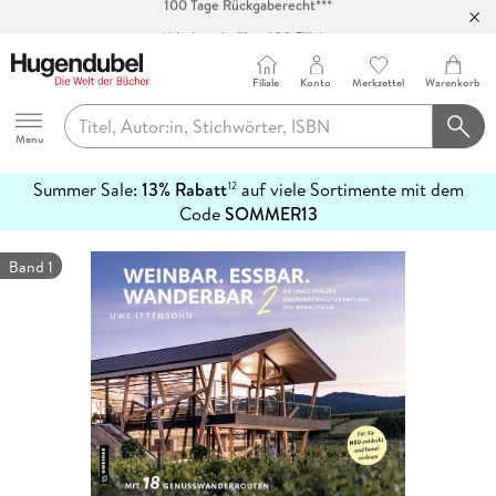
Abholung in über 100 Filialen
Filiale
Konto
Merkzettel
Warenkorb
Hugendubel
Menu
Summer Sale:
13% Rabatt
auf viele Sortimente mit dem
12
mehr
Code
SOMMER13
erfahren
Band 1