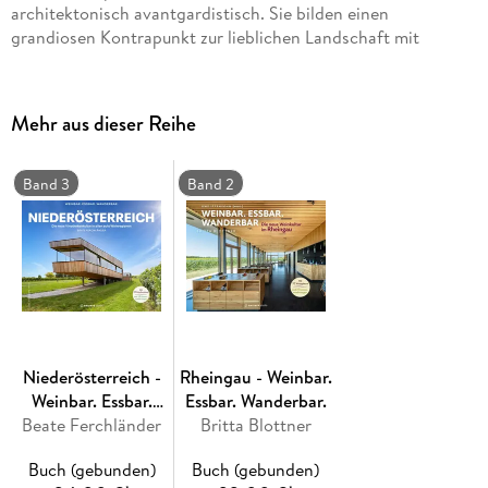
architektonisch avantgardistisch. Sie bilden einen
grandiosen Kontrapunkt zur lieblichen Landschaft mit
sattgrünen Reben und im Sonnenlicht rotgelb schimmernden
Winzerdörfern. Ihre jungen Winzerinnen und Winzer sind
experimentierfreudig und grenzenlos innovativ.
Mehr aus dieser Reihe
Band 3
Band 2
Niederösterreich -
Rheingau - Weinbar.
Weinbar. Essbar.
Essbar. Wanderbar.
Beate Ferchländer
Wanderbar.
Britta Blottner
Buch (gebunden)
Buch (gebunden)