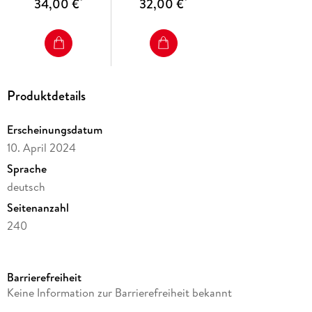
34,00 €
32,00 €
*
*
Produktdetails
Erscheinungsdatum
10. April 2024
Sprache
deutsch
Seitenanzahl
240
Reihe
Weinbar. Essbar. Wanderbar, 1
Barrierefreiheit
Autor/Autorin
Keine Information zur Barrierefreiheit bekannt
Uwe Ittensohn