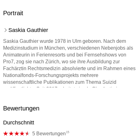
Portrait
Saskia Gauthier
Saskia Gauthier wurde 1978 in Ulm geboren. Nach dem
Medizinstudium in München, verschiedenen Nebenjobs als
Animateurin in Ferienresorts und bei Fernsehshows von
Pro7, zog sie nach Zürich, wo sie ihre Ausbildung zur
Fachärztin Rechtsmedizin absolvierte und im Rahmen eines
Nationalfonds-Forschungsprojekts mehrere
wissenschaftliche Publikationen zum Thema Suizid
veröffentlichte. Seit 2017 arbeitet sie als Oberärztin im
Institut für Rechtsmedizin Aargau. Die Ideen für ihre Krimis
findet sie während des Arbeitsalltags, da sie spannende und
Bewertungen
teilweise skurrile Todesfälle untersucht. Ihr umfangreiches
Fachwissen und die Beteiligung an den polizeilichen
Durchschnitt
Ermittlungen zusammen mit einer ordentlichen Portion
Humor kennzeichnen ihre Arbeit.
15
5 Bewertungen