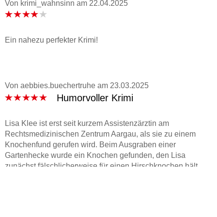
Von krimi_wahnsinn
am
22.04.2025
Ein nahezu perfekter Krimi!
Von aebbies.buechertruhe
am
23.03.2025
Humorvoller Krimi
Lisa Klee ist erst seit kurzem Assistenzärztin am
Rechtsmedizinischen Zentrum Aargau, als sie zu einem
Knochenfund gerufen wird. Beim Ausgraben einer
Gartenhecke wurde ein Knochen gefunden, den Lisa
zunächst fälschlicherweise für einen Hirschknochen hält.
Kurz darauf wird der Gartenbesitzer ebenfalls tot im Wald
aufgefunden. Zusammen mit ihrer Freundin Cynthia Smith
und Staatsanwalt Ben Graf versucht sie die Frage zu klären,
ob der Mord mit dem Knochenfund in Verbindung steht.