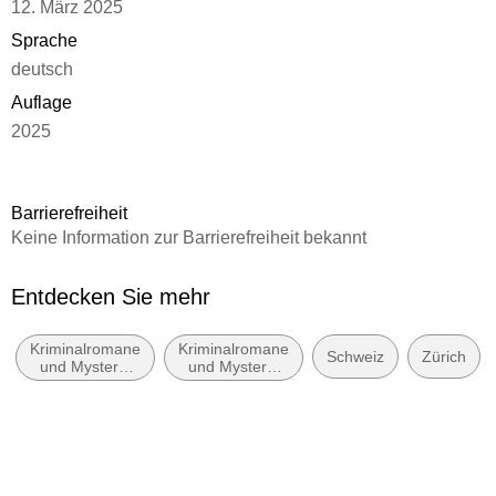
12. März 2025
Sprache
deutsch
Auflage
2025
Seitenanzahl
300
Barrierefreiheit
Reihe
Keine Information zur Barrierefreiheit bekannt
Rechtsmedizinerin Lisa Klee, 3
Autor/Autorin
Entdecken Sie mehr
Saskia Gauthier
Kriminalromane
Kriminalromane
Verlag/Hersteller
Schweiz
Zürich
und Mystery:
und Mystery:
Gmeiner Verlag
Polizeiarbeit &
Cosy Mystery
Forensik
Produktart
kartoniert
Gewicht