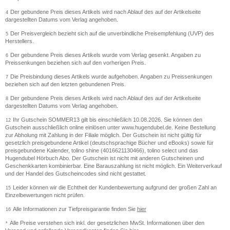
Der gebundene Preis dieses Artikels wird nach Ablauf des auf der Artikelseite
4
dargestellten Datums vom Verlag angehoben.
Der Preisvergleich bezieht sich auf die unverbindliche Preisempfehlung (UVP) des
5
Herstellers.
Der gebundene Preis dieses Artikels wurde vom Verlag gesenkt. Angaben zu
6
Preissenkungen beziehen sich auf den vorherigen Preis.
Die Preisbindung dieses Artikels wurde aufgehoben. Angaben zu Preissenkungen
7
beziehen sich auf den letzten gebundenen Preis.
Der gebundene Preis dieses Artikels wird nach Ablauf des auf der Artikelseite
8
dargestellten Datums vom Verlag angehoben.
Ihr Gutschein SOMMER13 gilt bis einschließlich 10.08.2026. Sie können den
12
Gutschein ausschließlich online einlösen unter www.hugendubel.de. Keine Bestellung
zur Abholung mit Zahlung in der Filiale möglich. Der Gutschein ist nicht gültig für
gesetzlich preisgebundene Artikel (deutschsprachige Bücher und eBooks) sowie für
preisgebundene Kalender, tolino shine (4016621130466), tolino select und das
Hugendubel Hörbuch Abo. Der Gutschein ist nicht mit anderen Gutscheinen und
Geschenkkarten kombinierbar. Eine Barauszahlung ist nicht möglich. Ein Weiterverkauf
und der Handel des Gutscheincodes sind nicht gestattet.
Leider können wir die Echtheit der Kundenbewertung aufgrund der großen Zahl an
15
Einzelbewertungen nicht prüfen.
Alle Informationen zur Tiefpreisgarantie finden Sie
hier
16
Alle Preise verstehen sich inkl. der gesetzlichen MwSt. Informationen über den
*