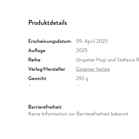
Produktdetails
Erscheinungsdatum
09. April 2025
Auflage
2025
Reihe
Urspeter Hugi und Stefania R
Verlag/Hersteller
Gmeiner Verlag
Gewicht
292 g
Sonstiges
Klappenbroschur
Herstelleradresse
Gmeiner-Verlag GmbH, Im Eh
info@gmeiner-verlag.de
Barrierefreiheit
Keine Information zur Barrierefreiheit bekannt