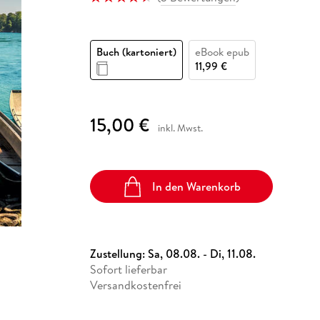
Fremdsprachige Bücher
n Lernhilfen
 Jugendbücher
eiber
Hörbuch Downloads im Bundle
cher
 Vergleich
 Puzzlezubehör
Lernen
New Adult
STABILO
Taschenbücher
hilfen
hriller
 Backen
er
lender
Ratgeber
Buch (kartoniert)
eBook epub
op
hriller
Romance
11,99 €
Sachbücher
precher:innen
Science Fiction
15,00 €
inkl. Mwst.
Fremdsprachige Bücher
In den Warenkorb
Zustellung:
Sa, 08.08. - Di, 11.08.
Sofort lieferbar
Versandkostenfrei