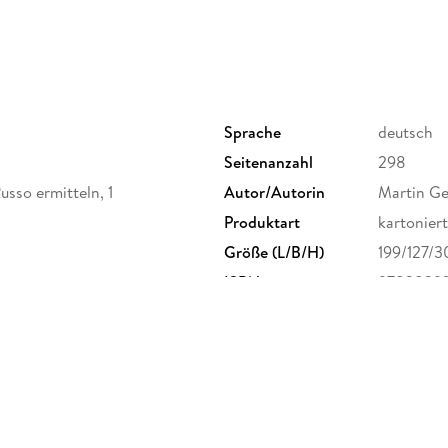
Sprache
deutsch
Seitenanzahl
298
usso ermitteln, 1
Autor/Autorin
Martin Ge
Produktart
kartoniert
Größe (L/B/H)
199/127/
ISBN
97838392
nried 5, 88605 Messkirch,