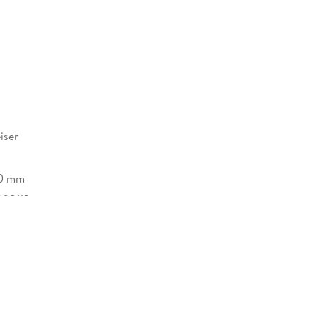
iser
30 mm
08113