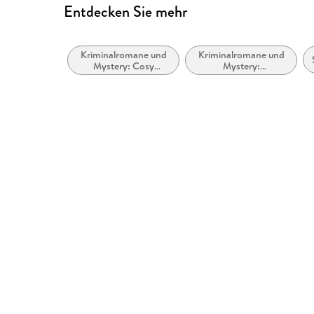
Entdecken Sie mehr
Kriminalromane und
Kriminalromane und
Mystery: Cosy
Mystery:
Mystery
Privatdetektiv /
Amateurdetektive