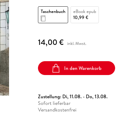
Fremdsprachige Bücher
n Lernhilfen
 Jugendbücher
eiber
Hörbuch Downloads im Bundle
cher
 Vergleich
 Puzzlezubehör
Lernen
New Adult
STABILO
Taschenbücher
Taschenbuch
eBook epub
hilfen
hriller
 Backen
er
lender
Ratgeber
10,99 €
op
hriller
Romance
Sachbücher
14,00 €
precher:innen
inkl. Mwst.
Science Fiction
Fremdsprachige Bücher
In den Warenkorb
Zustellung:
Di, 11.08. - Do, 13.08.
Sofort lieferbar
Versandkostenfrei