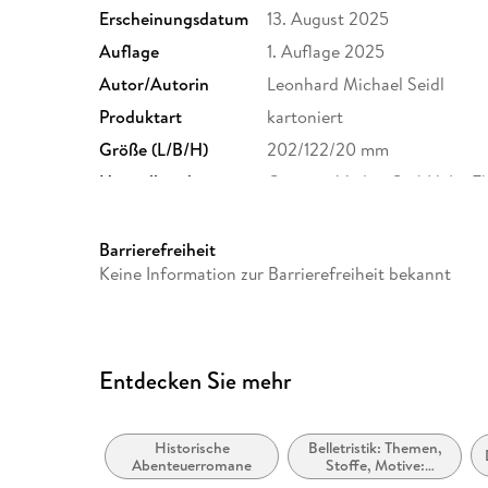
Erscheinungsdatum
13. August 2025
Auflage
1. Auflage 2025
Autor/Autorin
Leonhard Michael Seidl
Produktart
kartoniert
Größe (L/B/H)
202/122/20 mm
Herstelleradresse
Gmeiner-Verlag GmbH, Im Eh
info@gmeiner-verlag.de
Barrierefreiheit
Keine Information zur Barrierefreiheit bekannt
Entdecken Sie mehr
Historische
Belletristik: Themen,
Abenteuerromane
Stoffe, Motive:
Regionalroman