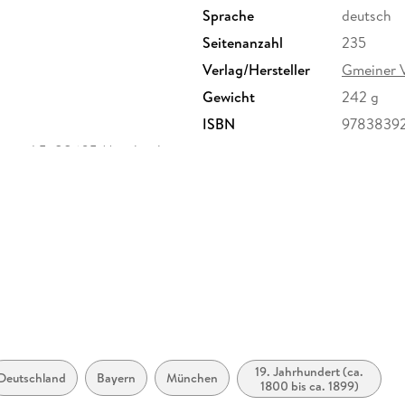
Sprache
deutsch
Seitenanzahl
235
Verlag/Hersteller
Gmeiner 
Gewicht
242 g
ISBN
9783839
nried 5, 88605 Messkirch,
19. Jahrhundert (ca.
Deutschland
Bayern
München
1800 bis ca. 1899)