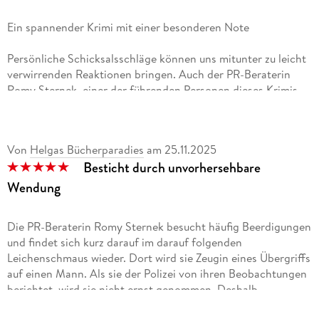
Ein spannender Krimi mit einer besonderen Note
Persönliche Schicksalsschläge können uns mitunter zu leicht
verwirrenden Reaktionen bringen. Auch der PR-Beraterin
Romy Sternek, einer der führenden Personen dieses Krimis,
ging es so. Sie besucht regelmäßig fremde Beerdigungen
und mischt sich unter die Trauergäste. Das alleine stellt
schon eine Plattform für Absurdes dar, wenn Romy dabei
Von
Helgas Bücherparadies
am
25.11.2025
nicht auch noch gesehen hätte, wie während der Beerdigung
Besticht durch unvorhersehbare
eines Mordopfers ein tätlicher Angriff geschieht. Aus dieser
kurzen Schilderung lässt sich schon das Besondere dieses
Wendung
Krimis erkennen. Absurdes wird von weiteren Ansammlungen
von Absurditäten immer wieder ergänzt.Genau das macht
Die PR-Beraterin Romy Sternek besucht häufig Beerdigungen
diesen Krimi zu dem was er sein will. Dass die Stadt Frankfurt
und findet sich kurz darauf im darauf folgenden
als Schauplatz dient ist eine gute Wahl, aber dennoch kann
Leichenschmaus wieder. Dort wird sie Zeugin eines Übergriffs
ich mir das Geschehen ebenso an einem anderen Ort
auf einen Mann. Als sie der Polizei von ihren Beobachtungen
vorstellen.Mir hat gefallen, dass eine Fülle von Gegensätzen
berichtet, wird sie nicht ernst genommen. Deshalb
die Handlung mittragen, zum Beispiel ein Friedhof, der kein
entscheidet sie sich, selbst Nachforschungen anzustellen,
Ort des Friedens ist. Die Wahl des Titels kann uns