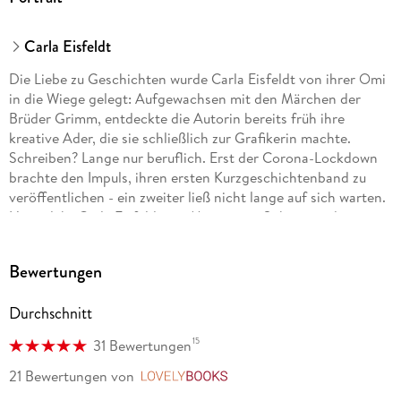
Carla Eisfeldt
Die Liebe zu Geschichten wurde Carla Eisfeldt von ihrer Omi
in die Wiege gelegt: Aufgewachsen mit den Märchen der
Brüder Grimm, entdeckte die Autorin bereits früh ihre
kreative Ader, die sie schließlich zur Grafikerin machte.
Schreiben? Lange nur beruflich. Erst der Corona-Lockdown
brachte den Impuls, ihren ersten Kurzgeschichtenband zu
veröffentlichen - ein zweiter ließ nicht lange auf sich warten.
Heute lebt Carla Eisfeldt mit Mann, zwei Söhnen und einer
Katze in Frankfurt, unweit des Hauptfriedhofs. Dort spaziert
sie gerne und hält besondere Momente mit der Kamera fest.
Bewertungen
Einer dieser Streifzüge lieferte die Idee für ihren ersten Krimi.
Ihr Motto? Geschichten warten überall darauf, entdeckt zu
Durchschnitt
werden - manchmal sogar zwischen Grabsteinen.
15
31 Bewertungen
21 Bewertungen
von
LovelyBooks