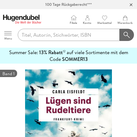
100 Tage Rückgaberecht***
Abholung in über 100 Filialen
Filiale
Konto
Merkzettel
Warenkorb
Hugendubel
Menu
Summer Sale:
13% Rabatt
auf viele Sortimente mit dem
12
mehr
Code
SOMMER13
erfahren
Band 1