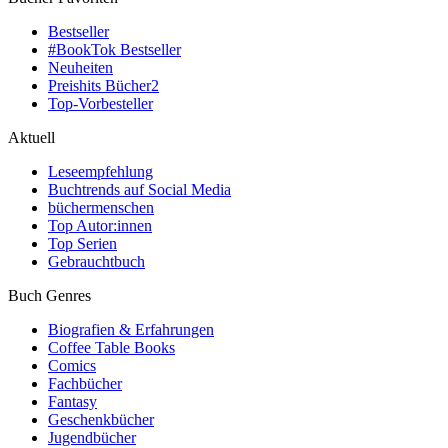
Bestseller
#BookTok Bestseller
Neuheiten
Preishits Bücher
2
Top-Vorbesteller
Aktuell
Leseempfehlung
Buchtrends auf Social Media
büchermenschen
Top Autor:innen
Top Serien
Gebrauchtbuch
Buch Genres
Biografien & Erfahrungen
Coffee Table Books
Comics
Fachbücher
Fantasy
Geschenkbücher
Jugendbücher