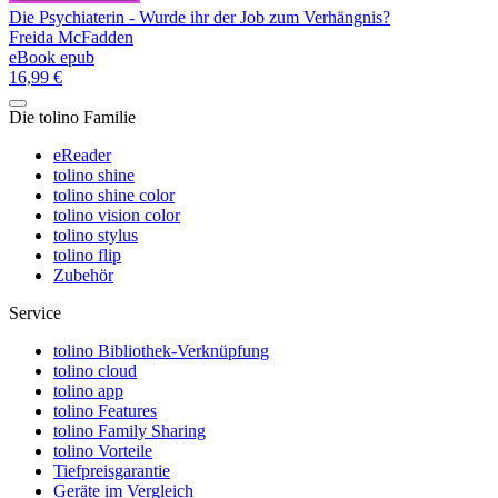
Die Psychiaterin - Wurde ihr der Job zum Verhängnis?
Freida McFadden
eBook epub
16,99 €
Die tolino Familie
eReader
tolino shine
tolino shine color
tolino vision color
tolino stylus
tolino flip
Zubehör
Service
tolino Bibliothek-Verknüpfung
tolino cloud
tolino app
tolino Features
tolino Family Sharing
tolino Vorteile
Tiefpreisgarantie
Geräte im Vergleich