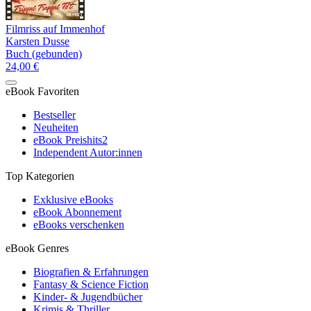
Filmriss auf Immenhof
Karsten Dusse
Buch (gebunden)
24,00 €
eBook Favoriten
Bestseller
Neuheiten
eBook Preishits
2
Independent Autor:innen
Top Kategorien
Exklusive eBooks
eBook Abonnement
eBooks verschenken
eBook Genres
Biografien & Erfahrungen
Fantasy & Science Fiction
Kinder- & Jugendbücher
Krimis & Thriller