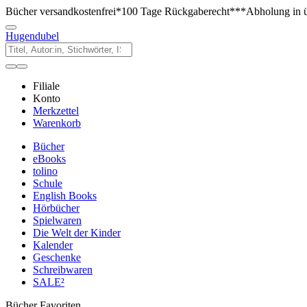
Bücher versandkostenfrei*
100 Tage Rückgaberecht***
Abholung in ü
Hugendubel
Filiale
Konto
Merkzettel
Warenkorb
Bücher
eBooks
tolino
Schule
English Books
Hörbücher
Spielwaren
Die Welt der Kinder
Kalender
Geschenke
Schreibwaren
SALE²
Bücher Favoriten