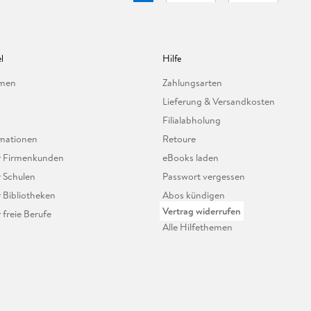
l
Hilfe
hmen
Zahlungsarten
Lieferung & Versandkosten
Filialabholung
mationen
Retoure
ür Firmenkunden
eBooks laden
r Schulen
Passwort vergessen
r Bibliotheken
Abos kündigen
Vertrag widerrufen
r freie Berufe
Alle Hilfethemen