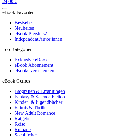
24,00 €
eBook Favoriten
Bestseller
Neuheiten
eBook Preishits
2
Independent Autor:innen
Top Kategorien
Exklusive eBooks
eBook Abonnement
eBooks verschenken
eBook Genres
Biografien & Erfahrungen
Fantasy & Science Fiction
Kinder- & Jugendbücher
Krimis & Thriller
New Adult Romance
Ratgeber
Reise
Romane
Sachbücher