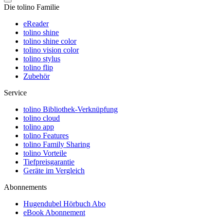
Die tolino Familie
eReader
tolino shine
tolino shine color
tolino vision color
tolino stylus
tolino flip
Zubehör
Service
tolino Bibliothek-Verknüpfung
tolino cloud
tolino app
tolino Features
tolino Family Sharing
tolino Vorteile
Tiefpreisgarantie
Geräte im Vergleich
Abonnements
Hugendubel Hörbuch Abo
eBook Abonnement