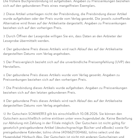
Die frühere Buchpreisbindung ist aufgehoben. Angaben zu Preissenkungen beziehen
sich auf den gebundenen Preis eines mangelfreien Exemplars.
Diese Artikel unterliegen nicht der Preisbindung, die Preisbindung dieser Artikel
2
wurde aufgehoben oder der Preis wurde vom Verlag gesenkt. Die jeweils zutreffende
Alternative wird Ihnen auf der Artikelseite dargestellt. Angaben zu Preissenkungen
beziehen sich auf den vorherigen Preis.
Durch Öffnen der Leseprobe willigen Sie ein, dass Daten an den Anbieter der
3
Leseprobe übermittelt werden.
Der gebundene Preis dieses Artikels wird nach Ablauf des auf der Artikelseite
4
dargestellten Datums vom Verlag angehoben.
Der Preisvergleich bezieht sich auf die unverbindliche Preisempfehlung (UVP) des
5
Herstellers.
Der gebundene Preis dieses Artikels wurde vom Verlag gesenkt. Angaben zu
6
Preissenkungen beziehen sich auf den vorherigen Preis.
Die Preisbindung dieses Artikels wurde aufgehoben. Angaben zu Preissenkungen
7
beziehen sich auf den letzten gebundenen Preis.
Der gebundene Preis dieses Artikels wird nach Ablauf des auf der Artikelseite
8
dargestellten Datums vom Verlag angehoben.
Ihr Gutschein SOMMER13 gilt bis einschließlich 10.08.2026. Sie können den
12
Gutschein ausschließlich online einlösen unter www.hugendubel.de. Keine Bestellung
zur Abholung mit Zahlung in der Filiale möglich. Der Gutschein ist nicht gültig für
gesetzlich preisgebundene Artikel (deutschsprachige Bücher und eBooks) sowie für
preisgebundene Kalender, tolino shine (4016621130466), tolino select und das
Hugendubel Hörbuch Abo. Der Gutschein ist nicht mit anderen Gutscheinen und