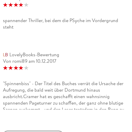
spannender Thriller, bei dem die PSyche im Vordergrund
steht
LovelyBooks-Bewertung
Von romi89
am
10.12.2017
"Spinnenbiss" - Der Titel des Buches verrät die Ursache der
Aufregung, die bald weit über Dortmund hinaus
ausbricht.Cramer hat es geschafft einen wahnsinnig
spannenden Pageturner zu schaffen, der ganz ohne blutige
Szenen auskommt - und den Leser trotzdem in den Bann zu
ziehen vermag.Sabine, Philo und Raster - eine coole WG -
Gemeinschaft Mitte / Ende 30 erlebt eine Achterbahnfahrt
der Gefühle und manövriert sich immer mehr in eine