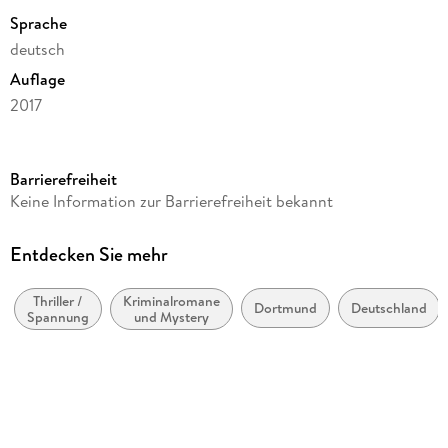
Sprache
deutsch
Auflage
2017
Seitenanzahl
320
Barrierefreiheit
Reihe
Keine Information zur Barrierefreiheit bekannt
Sabine, Raster und Philo, 2
Autor/Autorin
Entdecken Sie mehr
Hans W. Cramer
Thriller /
Kriminalromane
Verlag/Hersteller
Dortmund
Deutschland
Spannung
und Mystery
Gmeiner-Verlag
Produktart
kartoniert
Gewicht
334 g