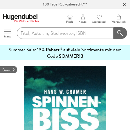
100 Tage Rückgaberecht***
Abholung in über 100 Filialen
Filiale
Konto
Merkzettel
Warenkorb
Hugendubel
Menu
Summer Sale:
13% Rabatt
auf viele Sortimente mit dem
12
mehr
Code
SOMMER13
erfahren
Band 2