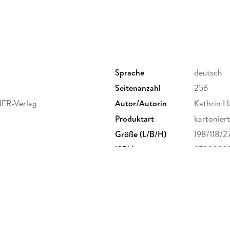
Sprache
deutsch
Seitenanzahl
256
ER-Verlag
Autor/Autorin
Kathrin H
Produktart
kartoniert
Größe (L/B/H)
198/118/
ISBN
9783839
nried 5, 88605 Messkirch,