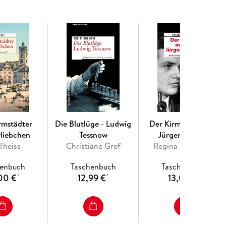
rmstädter
Die Blutlüge - Ludwig
Der Kirmesmörder -
liebchen
Tessnow
Jürgen Bartsch
 Theiss
Christiane Gref
Regina Schleheck
henbuch
Taschenbuch
Taschenbuch
00 €
12,99 €
13,00 €
*
*
*