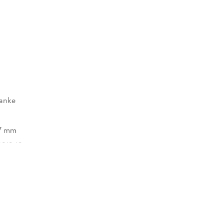
anke
27 mm
221242