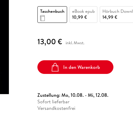
Fremdsprachige Bücher
n Lernhilfen
 Jugendbücher
eiber
Hörbuch Downloads im Bundle
cher
 Vergleich
 Puzzlezubehör
Lernen
New Adult
STABILO
Taschenbücher
Taschenbuch
eBook epub
Hörbuch Downl
hilfen
hriller
 Backen
er
lender
Ratgeber
10,99 €
14,99 €
op
hriller
Romance
Sachbücher
13,00 €
precher:innen
inkl. Mwst.
Science Fiction
Fremdsprachige Bücher
In den Warenkorb
Zustellung:
Mo, 10.08. - Mi, 12.08.
Sofort lieferbar
Versandkostenfrei