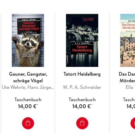
Gauner, Gangster,
Tatort Heidelberg
Das Da
schräge Vögel
Mörder
Ute Wehrle, Hans Jürgen Kugler
W. P. A. Schneider
Ella
Taschenbuch
Taschenbuch
Tasc
14,00 €
14,00 €
14,
*
*