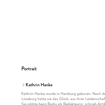
Portrait
Kathrin Hanke
Kathrin Hanke wurde in Hamburg geboren. Nach de
Lüneburg hatte sie das Glück, aus ihrer Leidenscha
Sie jobbte beim Radio als Redakteurin, schrieb Arti