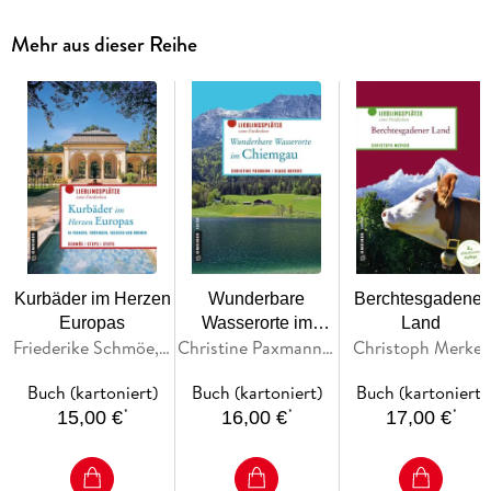
Mehr aus dieser Reihe
Kurbäder im Herzen
Wunderbare
Berchtesgadener
Europas
Wasserorte im
Land
Friederike Schmöe, Petra Steps, Carsten Steps
Christine Paxmann, Klaus Bovers
Christoph Merker
Chiemgau
Buch (kartoniert)
Buch (kartoniert)
Buch (kartoniert)
*
*
*
15,00 €
16,00 €
17,00 €