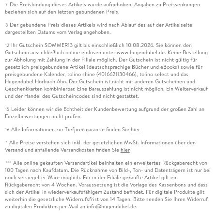
Die Preisbindung dieses Artikels wurde aufgehoben. Angaben zu Preissenkungen
7
beziehen sich auf den letzten gebundenen Preis.
Der gebundene Preis dieses Artikels wird nach Ablauf des auf der Artikelseite
8
dargestellten Datums vom Verlag angehoben.
Ihr Gutschein SOMMER13 gilt bis einschließlich 10.08.2026. Sie können den
12
Gutschein ausschließlich online einlösen unter www.hugendubel.de. Keine Bestellung
zur Abholung mit Zahlung in der Filiale möglich. Der Gutschein ist nicht gültig für
gesetzlich preisgebundene Artikel (deutschsprachige Bücher und eBooks) sowie für
preisgebundene Kalender, tolino shine (4016621130466), tolino select und das
Hugendubel Hörbuch Abo. Der Gutschein ist nicht mit anderen Gutscheinen und
Geschenkkarten kombinierbar. Eine Barauszahlung ist nicht möglich. Ein Weiterverkauf
und der Handel des Gutscheincodes sind nicht gestattet.
Leider können wir die Echtheit der Kundenbewertung aufgrund der großen Zahl an
15
Einzelbewertungen nicht prüfen.
Alle Informationen zur Tiefpreisgarantie finden Sie
hier
16
Alle Preise verstehen sich inkl. der gesetzlichen MwSt. Informationen über den
*
Versand und anfallende Versandkosten finden Sie
hier
Alle online gekauften Versandartikel beinhalten ein erweitertes Rückgaberecht von
***
100 Tagen nach Kaufdatum. Die Rücknahme von Bild-, Ton- und Datenträgern ist nur bei
noch versiegelter Ware möglich. Für in der Filiale gekaufte Artikel gilt ein
Rückgaberecht von 4 Wochen. Voraussetzung ist die Vorlage des Kassenbons und dass
sich der Artikel in wiederverkaufsfähigem Zustand befindet. Für digitale Produkte gilt
weiterhin die gesetzliche Widerrufsfrist von 14 Tagen. Bitte senden Sie Ihren Widerruf
zu digitalen Produkten per Mail an info@hugendubel.de.