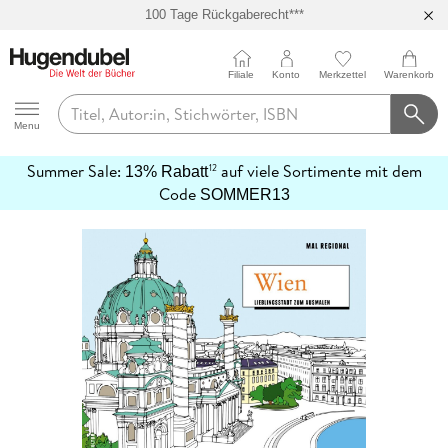
100 Tage Rückgaberecht***
Abholung in über 100 Filialen
Filiale
Konto
Merkzettel
Warenkorb
Hugendubel
Menu
Summer Sale:
auf viele Sortimente mit dem
12
13% Rabatt
mehr
Code
SOMMER13
erfahren