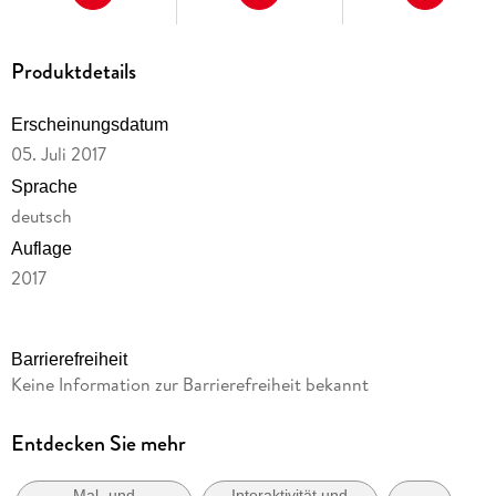
Produktdetails
Erscheinungsdatum
05. Juli 2017
Sprache
deutsch
Auflage
2017
Seitenanzahl
64
Barrierefreiheit
Reihe
Keine Information zur Barrierefreiheit bekannt
Gmeiner Kultur
Herausgegeben von
Entdecken Sie mehr
Gmeiner-Verlag
Mal- und
Interaktivität und