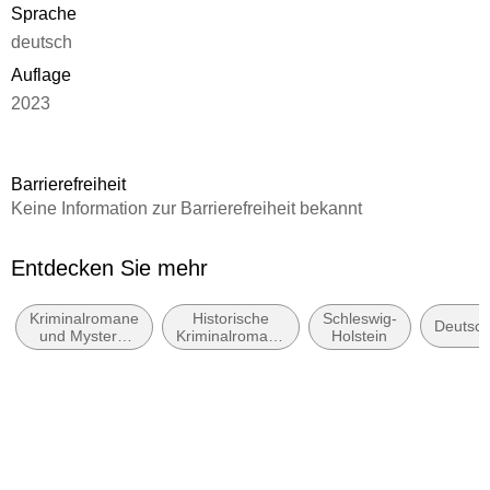
Sprache
deutsch
Auflage
2023
Seitenanzahl
310
Barrierefreiheit
Reihe
Keine Information zur Barrierefreiheit bekannt
Kriminalobersekretär Josef Rosenbaum, 4
Autor/Autorin
Entdecken Sie mehr
Kay Jacobs
Kriminalromane
Historische
Schleswig-
Verlag/Hersteller
Deutsch
und Mystery:
Kriminalromane
Holstein
Gmeiner Verlag
Polizeiarbeit &
und Mystery
Forensik
Produktart
kartoniert
Gewicht
346 g