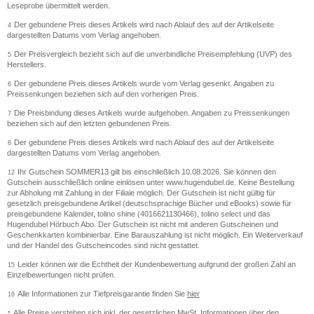
Leseprobe übermittelt werden.
Der gebundene Preis dieses Artikels wird nach Ablauf des auf der Artikelseite
4
dargestellten Datums vom Verlag angehoben.
Der Preisvergleich bezieht sich auf die unverbindliche Preisempfehlung (UVP) des
5
Herstellers.
Der gebundene Preis dieses Artikels wurde vom Verlag gesenkt. Angaben zu
6
Preissenkungen beziehen sich auf den vorherigen Preis.
Die Preisbindung dieses Artikels wurde aufgehoben. Angaben zu Preissenkungen
7
beziehen sich auf den letzten gebundenen Preis.
Der gebundene Preis dieses Artikels wird nach Ablauf des auf der Artikelseite
8
dargestellten Datums vom Verlag angehoben.
Ihr Gutschein SOMMER13 gilt bis einschließlich 10.08.2026. Sie können den
12
Gutschein ausschließlich online einlösen unter www.hugendubel.de. Keine Bestellung
zur Abholung mit Zahlung in der Filiale möglich. Der Gutschein ist nicht gültig für
gesetzlich preisgebundene Artikel (deutschsprachige Bücher und eBooks) sowie für
preisgebundene Kalender, tolino shine (4016621130466), tolino select und das
Hugendubel Hörbuch Abo. Der Gutschein ist nicht mit anderen Gutscheinen und
Geschenkkarten kombinierbar. Eine Barauszahlung ist nicht möglich. Ein Weiterverkauf
und der Handel des Gutscheincodes sind nicht gestattet.
Leider können wir die Echtheit der Kundenbewertung aufgrund der großen Zahl an
15
Einzelbewertungen nicht prüfen.
Alle Informationen zur Tiefpreisgarantie finden Sie
hier
16
Alle Preise verstehen sich inkl. der gesetzlichen MwSt. Informationen über den
*