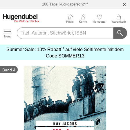
100 Tage Rückgaberecht***
Abholung in über 100 Filialen
Filiale
Konto
Merkzettel
Warenkorb
Hugendubel
Menu
12
Summer Sale:
13% Rabatt
auf viele Sortimente mit dem
mehr
Code
SOMMER13
erfahren
Band 4