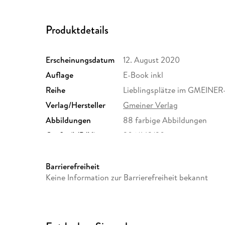
Produktdetails
Erscheinungsdatum
12. August 2020
Auflage
E-Book inkl
Reihe
Lieblingsplätze im GMEINER
Verlag/Hersteller
Gmeiner Verlag
Abbildungen
88 farbige Abbildungen
Größe (L/B/H)
206/142/20 mm
Herstelleradresse
Gmeiner-Verlag GmbH, Im Eh
info@gmeiner-verlag.de
Barrierefreiheit
Keine Information zur Barrierefreiheit bekannt