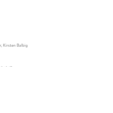
, Kirsten Balbig
226247