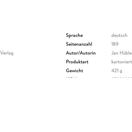
Sprache
deutsch
Seitenanzahl
189
-Verlag
Autor/Autorin
Jan Hübler
Produktart
kartoniert
Gewicht
421 g
ISBN
9783839
nried 5, 88605 Messkirch,