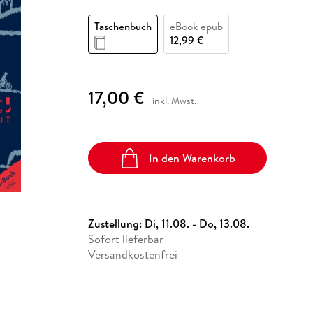
Fremdsprachige Bücher
n Lernhilfen
 Jugendbücher
eiber
Hörbuch Downloads im Bundle
cher
 Vergleich
 Puzzlezubehör
Lernen
New Adult
STABILO
Taschenbücher
Taschenbuch
eBook epub
hilfen
hriller
 Backen
er
lender
Ratgeber
12,99 €
op
hriller
Romance
Sachbücher
17,00 €
precher:innen
inkl. Mwst.
Science Fiction
Fremdsprachige Bücher
In den Warenkorb
Zustellung:
Di, 11.08. - Do, 13.08.
Sofort lieferbar
Versandkostenfrei