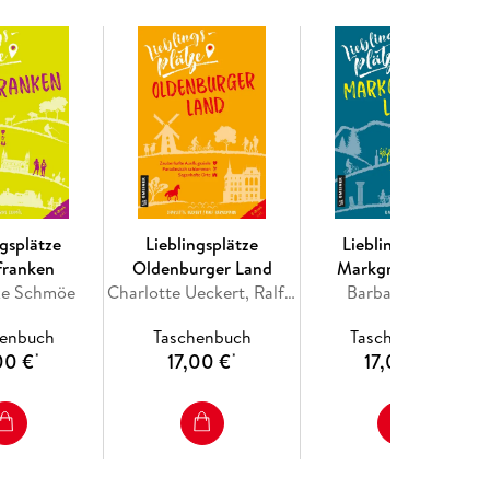
ngsplätze
Lieblingsplätze
Lieblingsplätze
franken
Oldenburger Land
Markgräflerland
ike Schmöe
Charlotte Ueckert, Ralf Bernsmann
Barbara Riess
henbuch
Taschenbuch
Taschenbuch
00 €
17,00 €
17,00 €
*
*
*