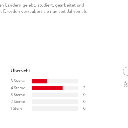
en Ländern gelebt, studiert, gearbeitet und
dt Dresden verzaubert sie nun seit Jahren als
Übersicht
5 Sterne
1
4 Sterne
2
3 Sterne
0
2 Sterne
0
1 Stern
0