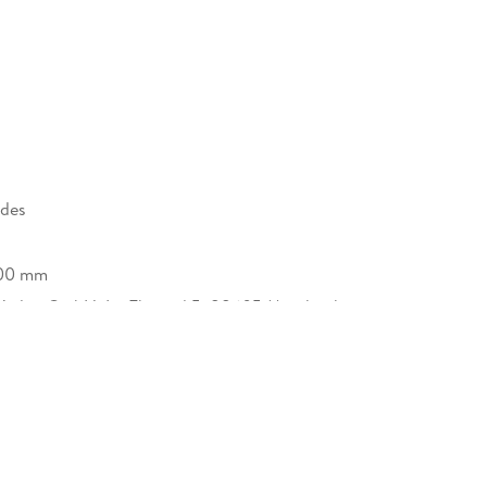
rdes
200 mm
erlag GmbH, Im Ehnried 5, 88605 Messkirch,
ner-verlag.de