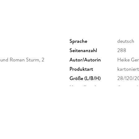
Sprache
deutsch
Seitenanzahl
288
 und Roman Sturm, 2
Autor/Autorin
Heike Ge
Produktart
kartoniert
Größe (L/B/H)
28/120/
Herstelleradresse
Gmeiner-V
info@gmei