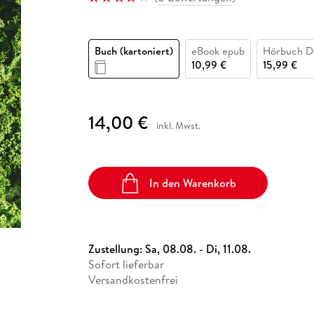
Fremdsprachige Bücher
n Lernhilfen
 Jugendbücher
eiber
Hörbuch Downloads im Bundle
cher
 Vergleich
 Puzzlezubehör
Lernen
New Adult
STABILO
Taschenbücher
hilfen
hriller
 Backen
er
lender
Ratgeber
Buch (kartoniert)
eBook epub
Hörbuch D
op
hriller
Romance
10,99 €
15,99 €
Sachbücher
precher:innen
Science Fiction
14,00 €
inkl. Mwst.
Fremdsprachige Bücher
In den Warenkorb
Zustellung:
Sa, 08.08. - Di, 11.08.
Sofort lieferbar
Versandkostenfrei