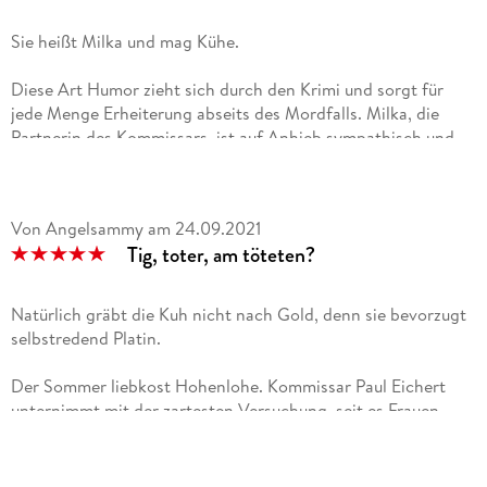
Sie heißt Milka und mag Kühe.
Diese Art Humor zieht sich durch den Krimi und sorgt für
jede Menge Erheiterung abseits des Mordfalls. Milka, die
Partnerin des Kommissars, ist auf Anhieb sympathisch und
mit ihren bunt gemischten Interessen ein sehr spanender
Charakter. Ich habe sie erst bei diesem Fall kennengelernt,
werde sie zukünftig aber bestimmt treu begleiten.Erfrischend
Von Angelsammy
am
24.09.2021
anders ist, dass sie mit ihrem Partner gemeinsam ermittelt -
Tig, toter, am töteten?
auch wenn weder der eine noch der andere das je so
formulieren würden. Auf geht es also ins Schwäbische!
Natürlich gräbt die Kuh nicht nach Gold, denn sie bevorzugt
selbstredend Platin.
Der Sommer liebkost Hohenlohe. Kommissar Paul Eichert
unternimmt mit der zartesten Versuchung, seit es Frauen
gibt, eine Tour mit dem Kanu auf der Jagst.
So ist Frau Mayr nun bald wieder mit einem kriminalistischen