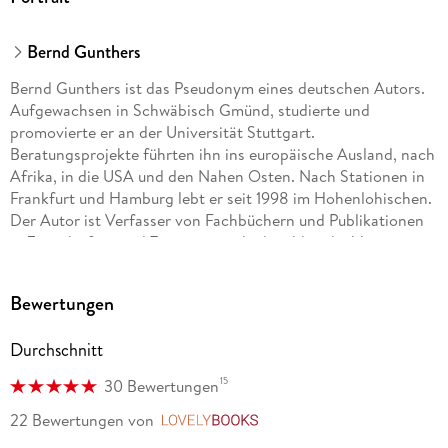
Bernd Gunthers
Bernd Gunthers ist das Pseudonym eines deutschen Autors.
Aufgewachsen in Schwäbisch Gmünd, studierte und
promovierte er an der Universität Stuttgart.
Beratungsprojekte führten ihn ins europäische Ausland, nach
Afrika, in die USA und den Nahen Osten. Nach Stationen in
Frankfurt und Hamburg lebt er seit 1998 im Hohenlohischen.
Der Autor ist Verfasser von Fachbüchern und Publikationen
in Zeitschriften und Tagespresse, hielt zahlreiche Vorträge
und moderierte Workshops in Sachen Kreativität und
Innovation. Seine Leidenschaft fürs Schreiben und für
Bewertungen
kreative Ideen hat er auf Krimis übertragen. Sein erster
Roman erschien 2019 im Gmeiner-Verlag.
Durchschnitt
15
30 Bewertungen
22 Bewertungen
von
LovelyBooks