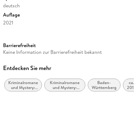
deutsch
Auflage
2021
Seitenanzahl
313
Barrierefreiheit
Reihe
Keine Information zur Barrierefreiheit bekannt
Milka Mayr und Kommissar Eichert, 3
Autor/Autorin
Entdecken Sie mehr
Bernd Gunthers
Kriminalromane
Kriminalromane
Baden-
ca.
Verlag/Hersteller
und Mystery:
und Mystery:
Württemberg
2010
Gmeiner-Verlag
Polizeiarbeit &
Privatdetektiv /
bis
Forensik
Amateurdetektive
ca.
Produktart
2019
kartoniert
Gewicht
396 g
Größe (L/B/H)