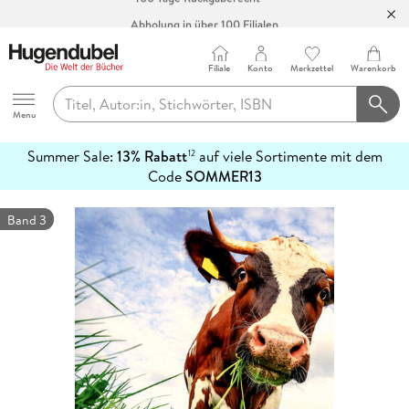
Abholung in über 100 Filialen
Filiale
Konto
Merkzettel
Warenkorb
Hugendubel
Menu
Summer Sale:
13% Rabatt
auf viele Sortimente mit dem
12
mehr
Code
SOMMER13
erfahren
Band 3