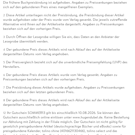
Die frühere Buchpreisbindung ist aufgehoben. Angaben zu Preissenkungen beziehen
sich auf den gebundenen Preis eines mangelfreien Exemplars.
Diese Artikel unterliegen nicht der Preisbindung, die Preisbindung dieser Artikel
2
wurde aufgehoben oder der Preis wurde vom Verlag gesenkt. Die jeweils zutreffende
Alternative wird Ihnen auf der Artikelseite dargestellt. Angaben zu Preissenkungen
beziehen sich auf den vorherigen Preis.
Durch Öffnen der Leseprobe willigen Sie ein, dass Daten an den Anbieter der
3
Leseprobe übermittelt werden.
Der gebundene Preis dieses Artikels wird nach Ablauf des auf der Artikelseite
4
dargestellten Datums vom Verlag angehoben.
Der Preisvergleich bezieht sich auf die unverbindliche Preisempfehlung (UVP) des
5
Herstellers.
Der gebundene Preis dieses Artikels wurde vom Verlag gesenkt. Angaben zu
6
Preissenkungen beziehen sich auf den vorherigen Preis.
Die Preisbindung dieses Artikels wurde aufgehoben. Angaben zu Preissenkungen
7
beziehen sich auf den letzten gebundenen Preis.
Der gebundene Preis dieses Artikels wird nach Ablauf des auf der Artikelseite
8
dargestellten Datums vom Verlag angehoben.
Ihr Gutschein SOMMER13 gilt bis einschließlich 10.08.2026. Sie können den
12
Gutschein ausschließlich online einlösen unter www.hugendubel.de. Keine Bestellung
zur Abholung mit Zahlung in der Filiale möglich. Der Gutschein ist nicht gültig für
gesetzlich preisgebundene Artikel (deutschsprachige Bücher und eBooks) sowie für
preisgebundene Kalender, tolino shine (4016621130466), tolino select und das