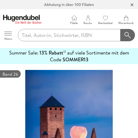
Abholung in über 100 Filialen
Filiale
Konto
Merkzettel
Warenkorb
Hugendubel
Menu
Summer Sale:
13% Rabatt
auf viele Sortimente mit dem
12
mehr
Code
SOMMER13
erfahren
Band 26