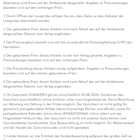
Alternative wird Ihnen auf der Artikelseite dargestellt. Angaben zu Preissenkungen
beziehen sich auf den vorherigen Preis.
Durch Öffnen der Leseprobe willigen Sie ein, dass Daten an den Anbieter der
3
Leseprobe übermittelt werden.
Der gebundene Preis dieses Artikels wird nach Ablauf des auf der Artikelseite
4
dargestellten Datums vom Verlag angehoben.
Der Preisvergleich bezieht sich auf die unverbindliche Preisempfehlung (UVP) des
5
Herstellers.
Der gebundene Preis dieses Artikels wurde vom Verlag gesenkt. Angaben zu
6
Preissenkungen beziehen sich auf den vorherigen Preis.
Die Preisbindung dieses Artikels wurde aufgehoben. Angaben zu Preissenkungen
7
beziehen sich auf den letzten gebundenen Preis.
Der gebundene Preis dieses Artikels wird nach Ablauf des auf der Artikelseite
8
dargestellten Datums vom Verlag angehoben.
Ihr Gutschein SOMMER13 gilt bis einschließlich 10.08.2026. Sie können den
12
Gutschein ausschließlich online einlösen unter www.hugendubel.de. Keine Bestellung
zur Abholung mit Zahlung in der Filiale möglich. Der Gutschein ist nicht gültig für
gesetzlich preisgebundene Artikel (deutschsprachige Bücher und eBooks) sowie für
preisgebundene Kalender, tolino shine (4016621130466), tolino select und das
Hugendubel Hörbuch Abo. Der Gutschein ist nicht mit anderen Gutscheinen und
Geschenkkarten kombinierbar. Eine Barauszahlung ist nicht möglich. Ein Weiterverkauf
und der Handel des Gutscheincodes sind nicht gestattet.
Leider können wir die Echtheit der Kundenbewertung aufgrund der großen Zahl an
15