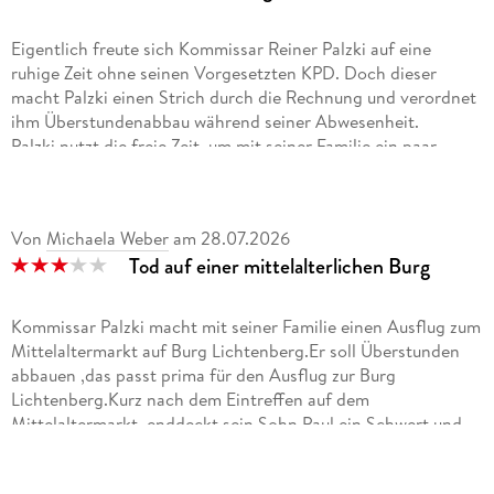
Eigentlich freute sich Kommissar Reiner Palzki auf eine
ruhige Zeit ohne seinen Vorgesetzten KPD. Doch dieser
macht Palzki einen Strich durch die Rechnung und verordnet
ihm Überstundenabbau während seiner Abwesenheit.
Palzki nutzt die freie Zeit, um mit seiner Familie ein paar
Ausflüge in die Pfalz zu planen. Ihr erster Weg führt sie zu
Burg Lichtenberg. Dort angekommen, stellen sie nicht nur
fest, dass ein großer Mittelaltermarkt auf der Burg
Von
Michaela Weber
am
28.07.2026
stattfindet, auch treffen sie auf teils merkwürdige Personen.
Tod auf einer mittelalterlichen Burg
Doch dann entnimmt Palzkis Sohn aus Versehen ein Schwert
einer Vitrine. Die herbeieilende Expertin identifiziert dies als
Original und nicht etwa als Replik, was zu Fragen führt. Kurze
Kommissar Palzki macht mit seiner Familie einen Ausflug zum
Zeit später ist diese Dame tot und Reiner Palzki steckt trotz
Mittelaltermarkt auf Burg Lichtenberg.Er soll Überstunden
Urlaub irgendwie doch in den Ermittlungen.
abbauen ,das passt prima für den Ausflug zur Burg
Dabei wird ihm schnell klar, dass dies nur der Anfang ist, der
Lichtenberg.Kurz nach dem Eintreffen auf dem
tiefergehende Abgründe mit sich zieht.
Mittelaltermarkt ,enddeckt sein Sohn Paul ein Schwert und
spielt damit.Was helle Aufregung erzeugt,die Expertin Frau
Der 26. Band der Reihe um Reiner Palzki entführte mich
Dr.Wunder zweifelt die Echheitbdes Schertes an.Nicht lange
dieses Mal auf die Pfälzer Burgen Lichtenberg, Trifels,