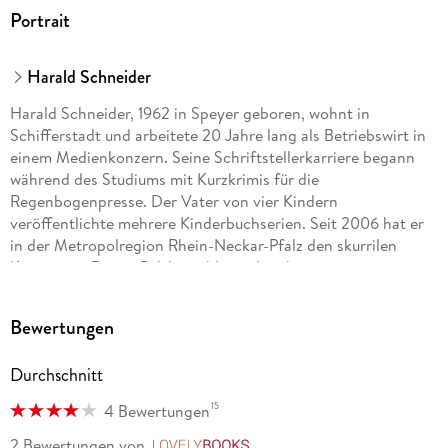
Portrait
Harald Schneider
Harald Schneider, 1962 in Speyer geboren, wohnt in
Schifferstadt und arbeitete 20 Jahre lang als Betriebswirt in
einem Medienkonzern. Seine Schriftstellerkarriere begann
während des Studiums mit Kurzkrimis für die
Regenbogenpresse. Der Vater von vier Kindern
veröffentlichte mehrere Kinderbuchserien. Seit 2006 hat er
in der Metropolregion Rhein-Neckar-Pfalz den skurrilen
Kommissar Reiner Palzki etabliert, der abseits seines
mittlerweile 26. Falls »Burgentrauma« auch in zahlreichen
Ratekrimis in der Tageszeitung Rheinpfalz und verschiedenen
Bewertungen
Kundenmagazinen ermittelt. Schneider erreichte bei der
Wahl zum Lieblingsautor der Pfälzer den 3. Platz nach
Durchschnitt
Sebastian Fitzek und Rafik Schami. 2023 wurde er in den PEN
Deutschland berufen.
15
4 Bewertungen
2 Bewertungen
von
LovelyBooks