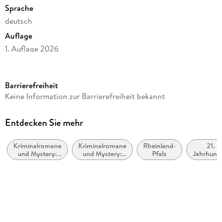
Sprache
deutsch
Auflage
1. Auflage 2026
Seitenanzahl
288
Barrierefreiheit
Reihe
Keine Information zur Barrierefreiheit bekannt
Hauptkommissar Palzki, 26
Autor/Autorin
Entdecken Sie mehr
Harald Schneider
Kriminalromane
Kriminalromane
Rheinland-
21.
Verlag/Hersteller
und Mystery:
und Mystery:
Pfalz
Jahrhund
Gmeiner Verlag
Polizeiarbeit &
Cosy Mystery
(ca. 20
Forensik
bis ca.
Produktart
2100)
kartoniert
Gewicht
275 g