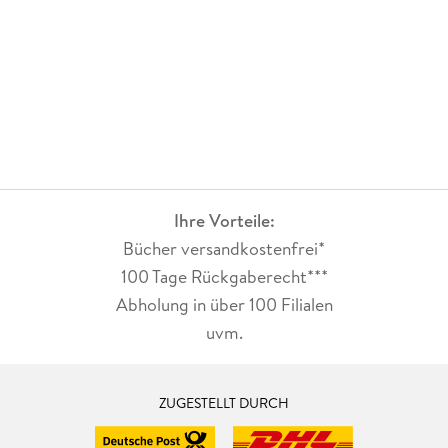
Palzki zu seinem 26. Fall auf. Ich freue mich schon auf die
kommenden und werde jetzt die Sommerferien nutzen, um
mir die Burg Lichtenberg einmal selbst anzusehen jedoch
hoffentlich ohne Leiche.
Ihre Vorteile:
Bücher versandkostenfrei*
100 Tage Rückgaberecht***
Abholung in über 100 Filialen
uvm.
ZUGESTELLT DURCH