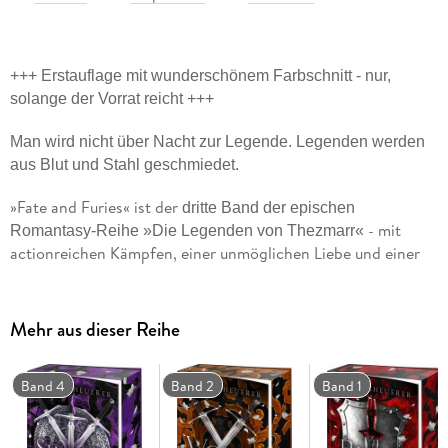
+++ Erstauflage mit wunderschönem Farbschnitt - nur,
solange der Vorrat reicht +++
Man wird nicht über Nacht zur Legende. Legenden werden
aus Blut und Stahl geschmiedet.
»Fate and Furies« ist der
dritte Band der epischen
- mit
Romantasy-Reihe »Die Legenden von Thezmarr«
actionreichen Kämpfen, einer unmöglichen Liebe und einer
Heldin, die sich ihrer bisher größten Herausforderung stellt.
Die Welt wird von Dunkelheit verschlungen, und Althea
Mehr aus dieser Reihe
Zoltaire sinnt verzweifelt auf Rache. Doch während sie Wilder
Hawthorne nach seinem Verrat quer durch die Königreiche
jagt, werden Geheimnisse enthüllt, die die Grundfesten der
Band 4
Band 2
Band 1
Mittelreiche erschüttern könnten. Nicht wissend, wem sie
vertrauen kann, findet sich Thea mit ihren Gefährten in einer