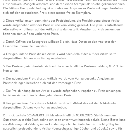
einschränken. Mängelexemplare sind durch einen Stempel als solche gekennzeichnet.
Die frühere Buchpreisbindung ist aufgehoben. Angaben zu Preissenkungen beziehen
sich auf den gebundenen Preis eines mangelfreien Exemplars.
Diese Artikel unterliegen nicht der Preisbindung, die Preisbindung dieser Artikel
2
wurde aufgehoben oder der Preis wurde vom Verlag gesenkt. Die jeweils zutreffende
Alternative wird Ihnen auf der Artikelseite dargestellt. Angaben zu Preissenkungen
beziehen sich auf den vorherigen Preis.
Durch Öffnen der Leseprobe willigen Sie ein, dass Daten an den Anbieter der
3
Leseprobe übermittelt werden.
Der gebundene Preis dieses Artikels wird nach Ablauf des auf der Artikelseite
4
dargestellten Datums vom Verlag angehoben.
Der Preisvergleich bezieht sich auf die unverbindliche Preisempfehlung (UVP) des
5
Herstellers.
Der gebundene Preis dieses Artikels wurde vom Verlag gesenkt. Angaben zu
6
Preissenkungen beziehen sich auf den vorherigen Preis.
Die Preisbindung dieses Artikels wurde aufgehoben. Angaben zu Preissenkungen
7
beziehen sich auf den letzten gebundenen Preis.
Der gebundene Preis dieses Artikels wird nach Ablauf des auf der Artikelseite
8
dargestellten Datums vom Verlag angehoben.
Ihr Gutschein SOMMER13 gilt bis einschließlich 10.08.2026. Sie können den
12
Gutschein ausschließlich online einlösen unter www.hugendubel.de. Keine Bestellung
zur Abholung mit Zahlung in der Filiale möglich. Der Gutschein ist nicht gültig für
gesetzlich preisgebundene Artikel (deutschsprachige Bücher und eBooks) sowie für