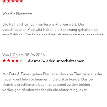
Was für Plottwists
Die Reihe ist einfach nur lesens-/hörenswert. Die
verschiedenen Plottwist haben die Spannung gehalten bis
zum Schluss. Der Spice hat deutlich zugenommen, aber nicht
überhand. Ich mag Theas Begleiter und auch die Rebellen
spielen eine interessante Nebenrolle. Wilder ist immer noch
ein tollen loyaler Held.Ich höre gleich ins Finale rein.
Von
UGo
am
08.06.2026
diesmal wieder unterhaltsamer
Mit Fate & Furies gehen Die Legenden von Thezmarr aus der
Feder von Helen Scheuerer in die dritte Runde. Das bei
Bramble erschienene Buch ist passend zu den beiden
vorherigen Bänden wieder ein absoluter Hingucker.
Es geht auch hier direkt nahtlos weiter und das war für mich
wieder absolut kein Problem, da es ja immer mal wieder