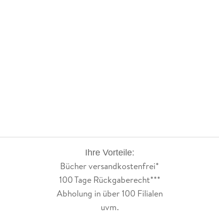
schlussendlich in Shadow & Storms als großes Finale
geschrieben hat und wie sich all das hoffentlich zu einer
harmonischen Geschichte zusammenfügt.
Ich werde also demnächst davon berichten, sobald ich auch
diesen Teil gelesen habe.
Ihre Vorteile:
Bücher versandkostenfrei*
100 Tage Rückgaberecht***
Abholung in über 100 Filialen
uvm.