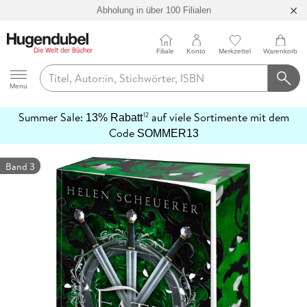
Abholung in über 100 Filialen
Filiale
Konto
Merkzettel
Warenkorb
Hugendubel
Menu
Summer Sale:
auf viele Sortimente mit dem
12
13% Rabatt
mehr
Code
SOMMER13
erfahren
Band 3