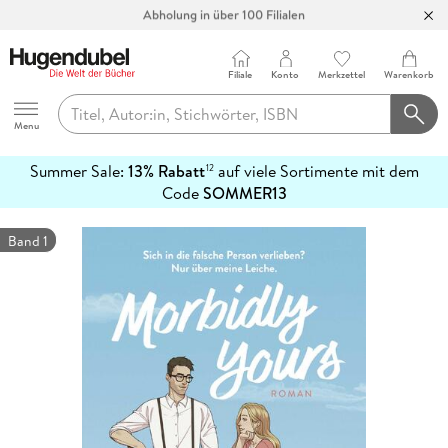
Abholung in über 100 Filialen
Filiale
Konto
Merkzettel
Warenkorb
Hugendubel
Menu
Summer Sale:
13% Rabatt
auf viele Sortimente mit dem
12
mehr
Code
SOMMER13
erfahren
Band 1