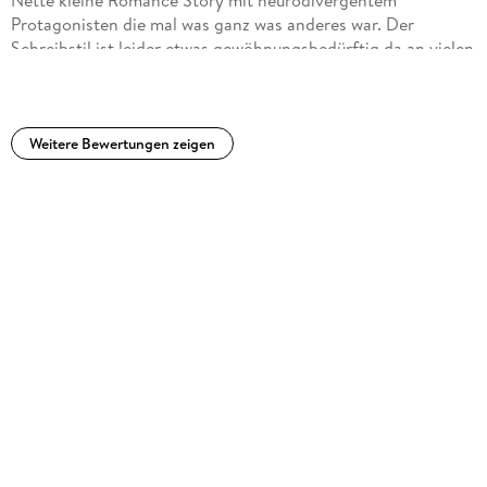
Protagonisten die mal was ganz was anderes war. Der
Schreibstil ist leider etwas gewöhnungsbedürftig da an vielen
Stellen etwas holprig übersetzt wurde, daher auch eigentlich
keine vollen 4 Sterne sondern eher 3,5 was auf dieser
Plattform leider nicht möglich ist.Die Protagonisten mochte
ich beide sehr gerne und auch der gegenseitige Respekt und
Weitere Bewertungen zeigen
das gegenseitige Verständnis war wahnsinnig schön zu lesen
und auch die jeweiligen Päckchen waren schön dargestellt.
Die Annäherung der beiden war nachvollziehbar. Ich liebe
ihre Energie und seine Ruhe, gerade auch in Kombination.
Die großen und kleinen Probleme sowie die Freundschaften
haben mir ebenfalls gefallen. Freue mich auf Band 2.