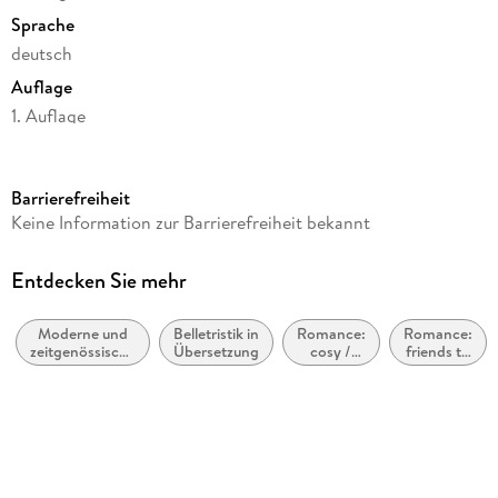
Sprache
deutsch
Auflage
1. Auflage
Seitenanzahl
448
Barrierefreiheit
Reihe
Keine Information zur Barrierefreiheit bekannt
Love in Galway, 1
Autor/Autorin
Entdecken Sie mehr
Ivy Fairbanks
Moderne und
Belletristik in
Romance:
Romance:
Übersetzung
zeitgenössische
Übersetzung
cosy /
friends to
Pauline Kurbasik, Andreas Helweg
Liebesromane
cozy
lovers
Verlag/Hersteller
Kiepenheuer & Witsch GmbH
Originaltitel
Morbidly Yours