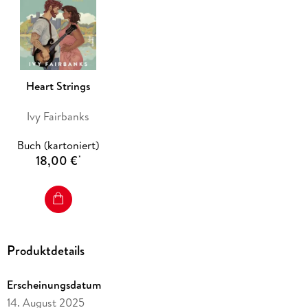
Fans von tiefgründigen, humorvollen und herzerwärmenden
Liebesgeschichten
. Lass dich von diesem TikTok-Sensation-
Roman verzaubern!
Heart Strings
Ivy Fairbanks
Buch (kartoniert)
18,00 €
*
Produktdetails
Erscheinungsdatum
14. August 2025