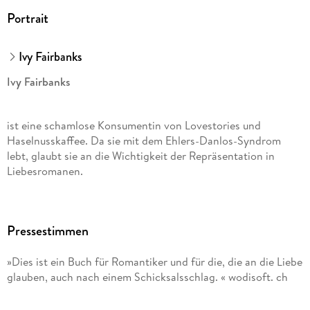
Portrait
Ivy Fairbanks
Ivy Fairbanks
ist eine schamlose Konsumentin von Lovestories und
Haselnusskaffee. Da sie mit dem Ehlers-Danlos-Syndrom
lebt, glaubt sie an die Wichtigkeit der Repräsentation in
Liebesromanen.
Pauline Kurbasik
Pressestimmen
lebt und übersetzt in Bonn aus dem Englischen und
»Dies ist ein Buch für Romantiker und für die, die an die Liebe
Französischen, u. a. Neal Shusterman, Karine Lambert, Abbie
glauben, auch nach einem Schicksalsschlag. « wodisoft. ch
Greaves und Lizzy Dent, und unterrichtet Literaturübersetzen
an der Heinrich-Heine-Universität in Düsseldorf.