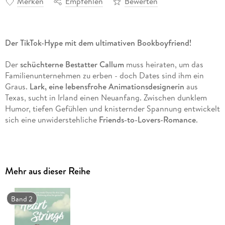
Merken
Empfehlen
Bewerten
Der TikTok-Hype mit dem ultimativen Bookboyfriend!
Der
schüchterne Bestatter Callum
muss heiraten, um das
Familienunternehmen zu erben - doch Dates sind ihm ein
Graus.
Lark, eine lebensfrohe Animationsdesignerin
aus
Texas, sucht in Irland einen Neuanfang. Zwischen dunklem
Humor, tiefen Gefühlen und knisternder Spannung entwickelt
sich eine unwiderstehliche
Friends-to-Lovers-Romance
.
Grumpy meets Sunshine
- Wenn Gegensätze sich anziehen
Slow Burn
- Eine Liebe, die Zeit braucht, um zu wachsen
Mehr aus dieser Reihe
Neuanfang & Selbstfindung
- Emotionale Tiefe mit
neurodivergenten Charakteren
Band 2
»Morbidly Yours« von Ivy Fairbanks ist das
perfekte Buch für