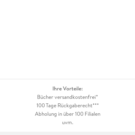
lag. Trotzdem würde ich jederzeit wieder zu einem Roman von
Tine Nell greifen, da sie wunderbare Liebesgeschichten
schreibt, die einen den Alltag vergessen lassen.
Ihre Vorteile:
Bücher versandkostenfrei*
100 Tage Rückgaberecht***
Abholung in über 100 Filialen
uvm.