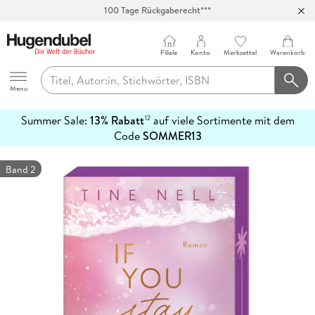
100 Tage Rückgaberecht***
Abholung in über 100 Filialen
Filiale
Konto
Merkzettel
Warenkorb
Hugendubel
Menu
Summer Sale:
13% Rabatt
auf viele Sortimente mit dem
12
mehr
Code
SOMMER13
erfahren
Band 2