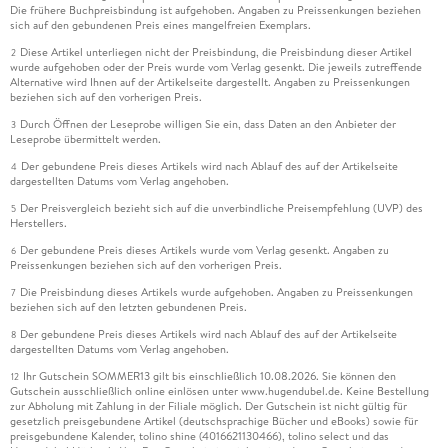
Die frühere Buchpreisbindung ist aufgehoben. Angaben zu Preissenkungen beziehen
sich auf den gebundenen Preis eines mangelfreien Exemplars.
Diese Artikel unterliegen nicht der Preisbindung, die Preisbindung dieser Artikel
2
wurde aufgehoben oder der Preis wurde vom Verlag gesenkt. Die jeweils zutreffende
Alternative wird Ihnen auf der Artikelseite dargestellt. Angaben zu Preissenkungen
beziehen sich auf den vorherigen Preis.
Durch Öffnen der Leseprobe willigen Sie ein, dass Daten an den Anbieter der
3
Leseprobe übermittelt werden.
Der gebundene Preis dieses Artikels wird nach Ablauf des auf der Artikelseite
4
dargestellten Datums vom Verlag angehoben.
Der Preisvergleich bezieht sich auf die unverbindliche Preisempfehlung (UVP) des
5
Herstellers.
Der gebundene Preis dieses Artikels wurde vom Verlag gesenkt. Angaben zu
6
Preissenkungen beziehen sich auf den vorherigen Preis.
Die Preisbindung dieses Artikels wurde aufgehoben. Angaben zu Preissenkungen
7
beziehen sich auf den letzten gebundenen Preis.
Der gebundene Preis dieses Artikels wird nach Ablauf des auf der Artikelseite
8
dargestellten Datums vom Verlag angehoben.
Ihr Gutschein SOMMER13 gilt bis einschließlich 10.08.2026. Sie können den
12
Gutschein ausschließlich online einlösen unter www.hugendubel.de. Keine Bestellung
zur Abholung mit Zahlung in der Filiale möglich. Der Gutschein ist nicht gültig für
gesetzlich preisgebundene Artikel (deutschsprachige Bücher und eBooks) sowie für
preisgebundene Kalender, tolino shine (4016621130466), tolino select und das