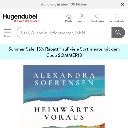
Abholung in über 100 Filialen
Filiale
Konto
Merkzettel
Warenkorb
Hugendubel
Menu
Summer Sale:
13% Rabatt
auf viele Sortimente mit dem
12
mehr
Code
SOMMER13
erfahren