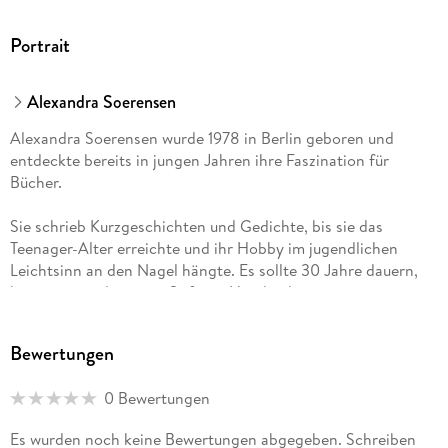
Portrait
Alexandra Soerensen
Alexandra Soerensen wurde 1978 in Berlin geboren und
entdeckte bereits in jungen Jahren ihre Faszination für
Bücher.
Sie schrieb Kurzgeschichten und Gedichte, bis sie das
Teenager-Alter erreichte und ihr Hobby im jugendlichen
Leichtsinn an den Nagel hängte. Es sollte 30 Jahre dauern,
bevor sie wieder einen Stift zur Hand nahm.
Mit ihren Romanen möchte sie anderen Menschen dieselbe
Bewertungen
Freude am Lesen schenken, die sie selbst seit Kindertagen
begleitet.
0 Bewertungen
Es wurden noch keine Bewertungen abgegeben. Schreiben