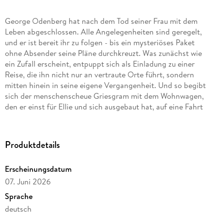
George Odenberg hat nach dem Tod seiner Frau mit dem
Leben abgeschlossen. Alle Angelegenheiten sind geregelt,
und er ist bereit ihr zu folgen - bis ein mysteriöses Paket
ohne Absender seine Pläne durchkreuzt. Was zunächst wie
ein Zufall erscheint, entpuppt sich als Einladung zu einer
Reise, die ihn nicht nur an vertraute Orte führt, sondern
mitten hinein in seine eigene Vergangenheit. Und so begibt
sich der menschenscheue Griesgram mit dem Wohnwagen,
den er einst für Ellie und sich ausgebaut hat, auf eine Fahrt
ins Ungewisse - eine Reise, die ihm unerwartete
Weggefährten beschert und ihn zurückführt in jene Tage vor
über sechzig Jahren, als eine große Liebe begann. Ein Roman
Produktdetails
über Abschiede, Erinnerungen und den Mut, sich ein letztes
Mal auf das Leben einzulassen.
Erscheinungsdatum
07. Juni 2026
Sprache
deutsch