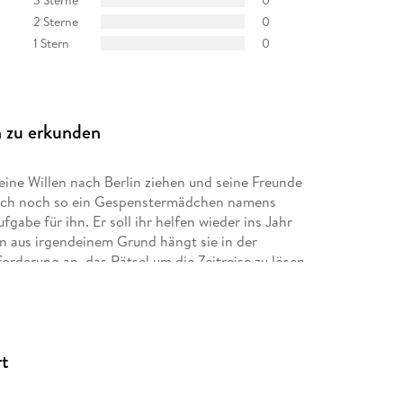
2 Sterne
0
1 Stern
0
n zu erkunden
seine Willen nach Berlin ziehen und seine Freunde
n auch noch so ein Gespenstermädchen namens
fgabe für ihn. Er soll ihr helfen wieder ins Jahr
en aus irgendeinem Grund hängt sie in der
orderung an, das Rätsel um die Zeitreise zu lösen,
loszuwerden und erlebt dabei ein spannendes
 einen ungekürzte Lesung handelt. Die
enehme und vielseitige Stimme. Es hat mir viel
rt
chte sehr lebhaft und witzig, sodass die kapp