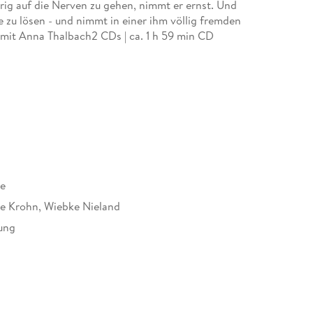
ig auf die Nerven zu gehen, nimmt er ernst. Und
se zu lösen - und nimmt in einer ihm völlig fremden
 mit Anna Thalbach2 CDs | ca. 1 h 59 min CD
re
e Krohn, Wiebke Nieland
ung
437037