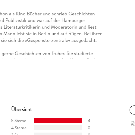
chon als Kind Bücher und schrieb Geschichten
und Publizistik und war auf der Hamburger
ls Literaturkritikerin und Moderatorin und liest
Mann lebt sie in Berlin und auf Rügen. Bei ihrer
 sie sich die »Gespensterzentrale« ausgedacht.
 gerne Geschichten von früher. Sie studierte
zog danach in ein altes, weißes Haus in Berlin.
beitete sie für Zeitungen und Zeitschriften, fürs
s Kolleginnen wurden Freundinnen und dann Co-
lin, wo sie zusammen mit ihrem Mann und zwei
schichten lebt.
Übersicht
5 Sterne
4
4 Sterne
0
3 Sterne
0