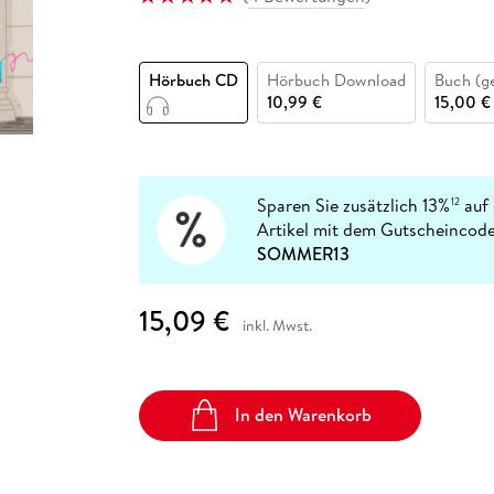
Fremdsprachige Bücher
n Lernhilfen
 Jugendbücher
eiber
Hörbuch Downloads im Bundle
cher
 Vergleich
 Puzzlezubehör
Lernen
New Adult
STABILO
Taschenbücher
hilfen
hriller
 Backen
er
lender
Ratgeber
Hörbuch CD
Hörbuch Download
Buch (g
op
hriller
Romance
10,99 €
15,00 €
Sachbücher
precher:innen
Science Fiction
Fremdsprachige Bücher
Sparen Sie zusätzlich 13%
auf 
12
Artikel mit dem Gutscheincode
SOMMER13
15,09 €
inkl. Mwst.
In den Warenkorb