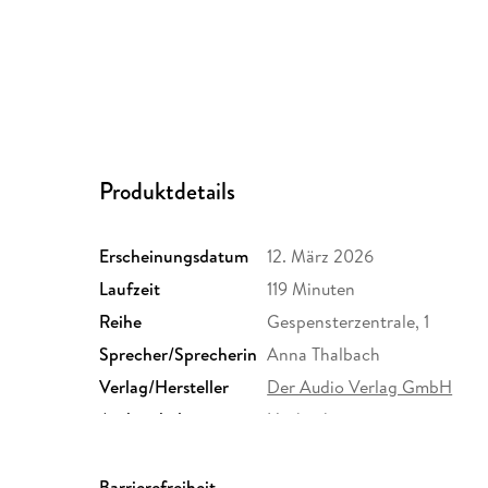
Produktdetails
Erscheinungsdatum
12. März 2026
Laufzeit
119 Minuten
Reihe
Gespensterzentrale, 1
Sprecher/Sprecherin
Anna Thalbach
Verlag/Hersteller
Der Audio Verlag GmbH
Audioinhalt
Hörbuch
Größe (L/B/H)
139/120/9 mm
Herstelleradresse
Der Audio Verlag GmbH, Hard
Barrierefreiheit