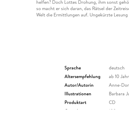
helfen? Doch Lottes Drohung, ihm sonst gehör
so macht er sich daran, das Rätsel der Zeitrei
Welt die Ermittlungen auf. Ungekürzte Lesung
Standard Audio Format. Lesung
Sprache
deutsch
Altersempfehlung
ab 10 Jah
Autor/Autorin
Anne-Dor
Illustrationen
Barbara J
Produktart
CD
Gewicht
108 g
GTIN
9783742
enbergstr. 9a, 10623 Berlin,