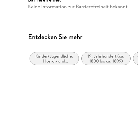
info@der-audio-verlag.de
Keine Information zur Barrierefreiheit bekannt
Entdecken Sie mehr
Kinder/Jugendliche:
19. Jahrhundert (ca.
Horror- und
1800 bis ca. 1899)
Geistergeschichten