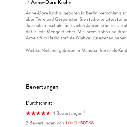
Anne-Dore Krohn
Anne-Dore Krohn, geboren in Berlin, verschlang s
über Tiere und Gespenster. Sie studierte Literatur 
Journalistenschule. Seit vielen Jahren arbeitet sie a
dafür jede Menge Bücher. Mit ihrem Sohn und ihrem 
Arbeit fürs Radio traf sie Wiebke: Zusammen haben
Wiebke Nieland, geboren in Münster, hörte als Kind
Geschichte und Germanistik in Köln und Oxford und 
Nach dem Besuch der Berliner Journalisten-Schule ar
Fernsehen und Radio. Dort traf sie Anne-Dore: Au
Autorinnen. Heute ist sie Kulturredakteurin in Ber
Kindern in einem Viertel voller alter Häuser und Ge
Bewertungen
Durchschnitt
15
4 Bewertungen
2 Bewertungen
von
LovelyBooks