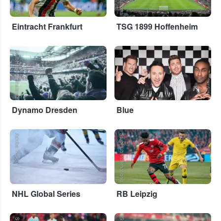
Eintracht Frankfurt
TSG 1899 Hoffenheim
StubHub International
...
Dynamo Dresden
Blue
Adobe Stock
StubHub International
NHL Global Series
RB Leipzig