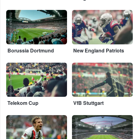
StubHub International
StubHub International
Borussia Dortmund
New England Patriots
StubHub International
StubHub International
Telekom Cup
VfB Stuttgart
StubHub International
StubHub International