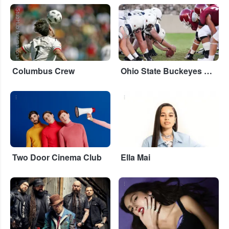
StubHub International
Adobe Stock
Columbus Crew
Ohio State Buckeyes Football
...
...
Two Door Cinema Club
Ella Mai
...
...