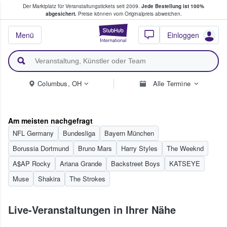
Der Marktplatz für Veranstaltungstickets seit 2009.
Jede Bestellung ist 100%
ans Tickets kaufen & verkaufen
abgesichert.
Preise können vom Originalpreis abweichen.
StubHub - Wo Fans
Menü
Einloggen
Columbus, OH
Alle Termine
Am meisten nachgefragt
NFL Germany
Bundesliga
Bayern München
Borussia Dortmund
Bruno Mars
Harry Styles
The Weeknd
A$AP Rocky
Ariana Grande
Backstreet Boys
KATSEYE
Muse
Shakira
The Strokes
Live-Veranstaltungen in Ihrer Nähe