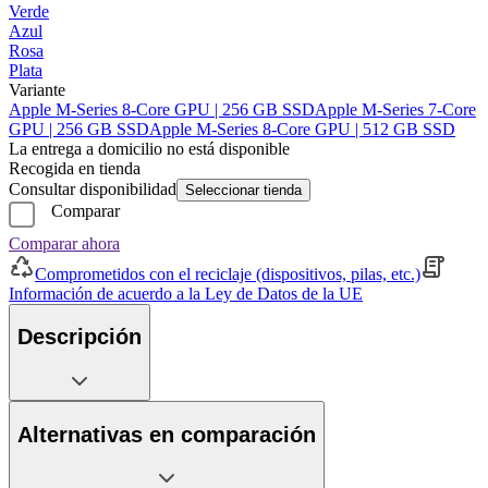
Verde
Azul
Rosa
Plata
Variante
Apple M-Series 8-Core GPU | 256 GB SSD
Apple M-Series 7-Core
GPU | 256 GB SSD
Apple M-Series 8-Core GPU | 512 GB SSD
La entrega a domicilio no está disponible
Recogida en tienda
Consultar disponibilidad
Seleccionar tienda
Comparar
Comparar ahora
Comprometidos con el reciclaje (dispositivos, pilas, etc.)
Información de acuerdo a la Ley de Datos de la UE
Descripción
Alternativas en comparación