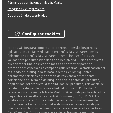
Términos y condiciones miMediaMarkt
Integridad y cumplimiento
Declaración de accesibilidad
Configurar cookies
Precios válidos para compras por Internet. Consulta los precios
aplicados en tiendas MediaMarkt en Península y Baleares. Envíos
únicamente a Península y Baleares. Promociones y ofertas solo
válidas para productos vendidos por MediaMarkt. Ciertos productos
pueden tener una clasificación más alta por formar parte de
promociones especiales o campañas publicitarias. La clasificación del
resultado de la búsqueda se basa, además, en los siguientes
parámetros principales (por orden de relevancia descendente):
coincidencia del término de búsqueda con los datos del producto,
popularidad del producto, disponibilidad del producto, relevancia de
la categoría del producto y novedad del producto. Publicidad: 1)
Financiación a través de la MediaMarkt VISA, emitida por la entidad de
pago híbrida CaixaBank Payments & Consumer, E.F.C., E.P., S.A.U., y
sujeta a su aprobación. La entidad ha escogido como sistema de
protección de los fondos recibidos de usuarios de servicios de pago
que presta su depósito en una cuenta bancaria separada abierta en
CaixaBank, S.A. Conoce más acerca de las formas de pago de tu