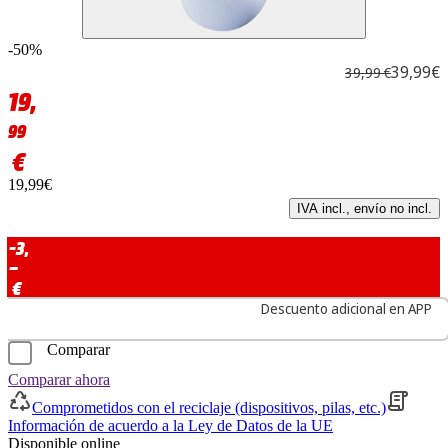
-50%
39,99€
39,99 €
19,
99
€
19,99€
IVA incl., envío no incl.
-3,
–
€
Descuento adicional en APP
Comparar
Comparar ahora
Comprometidos con el reciclaje (dispositivos, pilas, etc.)
Información de acuerdo a la Ley de Datos de la UE
Disponible online