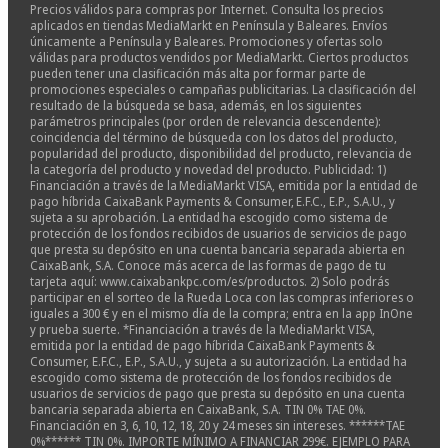
Precios válidos para compras por Internet. Consulta los precios
aplicados en tiendas MediaMarkt en Península y Baleares. Envíos
únicamente a Península y Baleares. Promociones y ofertas solo
válidas para productos vendidos por MediaMarkt. Ciertos productos
pueden tener una clasificación más alta por formar parte de
promociones especiales o campañas publicitarias. La clasificación del
resultado de la búsqueda se basa, además, en los siguientes
parámetros principales (por orden de relevancia descendente):
coincidencia del término de búsqueda con los datos del producto,
popularidad del producto, disponibilidad del producto, relevancia de
la categoría del producto y novedad del producto. Publicidad: 1)
Financiación a través de la MediaMarkt VISA, emitida por la entidad de
pago híbrida CaixaBank Payments & Consumer, E.F.C., E.P., S.A.U., y
sujeta a su aprobación. La entidad ha escogido como sistema de
protección de los fondos recibidos de usuarios de servicios de pago
que presta su depósito en una cuenta bancaria separada abierta en
CaixaBank, S.A. Conoce más acerca de las formas de pago de tu
tarjeta aquí: www.caixabankpc.com/es/productos. 2) Solo podrás
participar en el sorteo de la Rueda Loca con las compras inferiores o
iguales a 300 € y en el mismo día de la compra; entra en la app InOne
y prueba suerte. *Financiación a través de la MediaMarkt VISA,
emitida por la entidad de pago híbrida CaixaBank Payments &
Consumer, E.F.C., E.P., S.A.U., y sujeta a su autorización. La entidad ha
escogido como sistema de protección de los fondos recibidos de
usuarios de servicios de pago que presta su depósito en una cuenta
bancaria separada abierta en CaixaBank, S.A. TIN 0% TAE 0%.
Financiación en 3, 6, 10, 12, 18, 20 y 24 meses sin intereses. ******TAE
0%****** TIN 0%. IMPORTE MÍNIMO A FINANCIAR 299€. EJEMPLO PARA