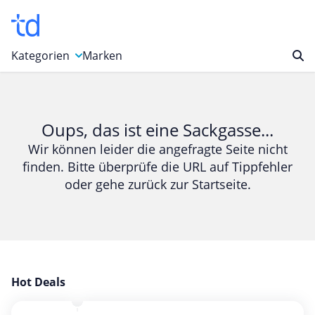
Kategorien
Marken
Auto, Motorrad & Werkzeuge
Blumen & Geschenke
Oups, das ist eine Sackgasse...
Bücher & Magazine
Wir können leider die angefragte Seite nicht
finden. Bitte überprüfe die URL auf Tippfehler
Computer & Elektronik
oder gehe zurück zur Startseite.
Entertainment & Media
Essen & Trinken
Foto, Druck & Büro
Gaming & Spielzeug
Garten, Haushalt & Tiere
Hot Deals
Gesundheit & Beauty