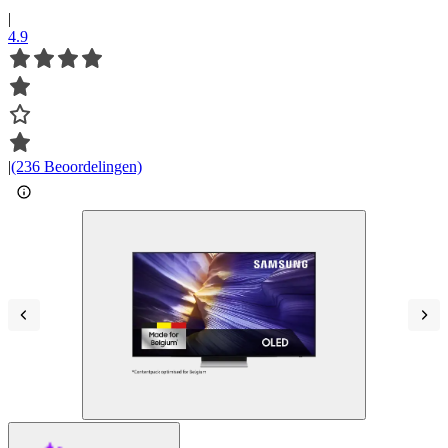
|
4.9
|
(236 Beoordelingen)