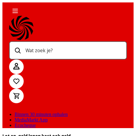
Wat zoek je?
Binnen 30 minuten ophalen
MediaMarkt App
Ecocheque
Let op, geld lenen kost ook geld.