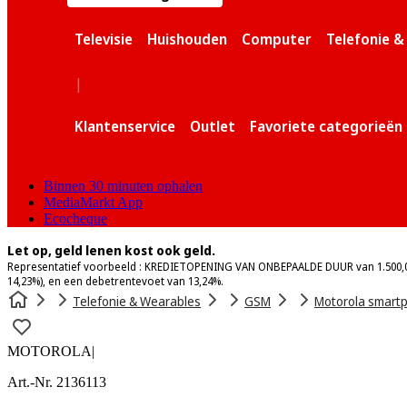
Televisie
Huishouden
Computer
Telefonie 
|
Klantenservice
Outlet
Favoriete categorieën
Binnen 30 minuten ophalen
MediaMarkt App
Ecocheque
Let op, geld lenen kost ook geld.
Representatief voorbeeld : KREDIETOPENING VAN ONBEPAALDE DUUR van 1.500,0
14,23%), en een debetrentevoet van 13,24%.
Telefonie & Wearables
GSM
Motorola smart
MOTOROLA
|
Art.-Nr. 2136113