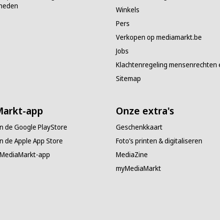
heden
Winkels
Pers
Verkopen op mediamarkt.be
Jobs
Klachtenregeling mensenrechten e
Sitemap
arkt-app
Onze extra's
n de Google PlayStore
Geschenkkaart
n de Apple App Store
Foto’s printen & digitaliseren
 MediaMarkt-app
MediaZine
myMediaMarkt