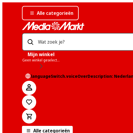
Alle categorieën
Wat zoek je?
Mijn winkel
Geen winkel geselecteerd
languageSwitch.voiceOverDescription: Nederla
Alle categorieën