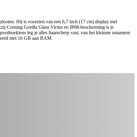
looien. Hij is voorzien van een 6,7 inch (17 cm) display met
zij Corning Gorilla Glass Victus en IP68-bescherming is je
oothoeklens leg je alles haarscherp vast, van het kleinste ornament
mbineerd met 16 GB aan RAM.