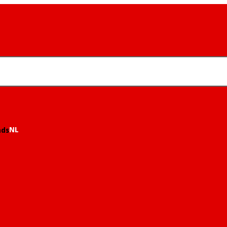
NL
nds