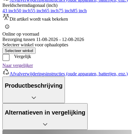
Beeldschermdiagonaal (inch)
43 inch
50 inch
55 inch
65 inch
75 inch
85 inch
Dit artikel wordt vaak bekeken
Online op voorraad
Bezorging tussen 11-08-2026 - 12-08-2026
Selecteer winkel voor ophaalopties
Selecteer winkel
Vergelijk
Naar vergelijker
Afvalverwijderingsinstructies (oude apparaten, batterijen, enz.)
Productbeschrijving
Alternatieven in vergelijking