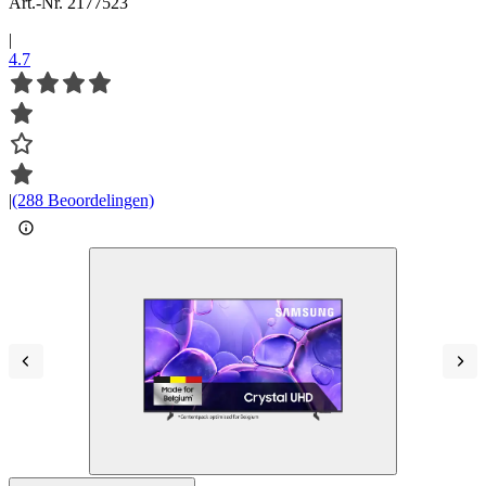
Art.-Nr. 2177523
|
4.7
|
(288 Beoordelingen)