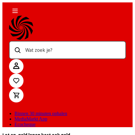
Wat zoek je?
Binnen 30 minuten ophalen
MediaMarkt App
Ecocheque
Let op, geld lenen kost ook geld.