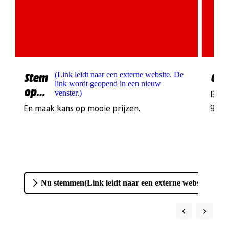
Stem
Gro
(
Link leidt naar een externe website. De
link wordt geopend in een nieuw
op
venster.
)
Bekij
ons!
groo
En maak kans op mooie prijzen.
Nu stemmen
(
Link leidt naar een externe website. De 