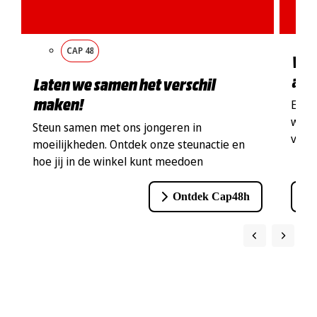
CAP 48
Win
afs
Laten we samen het verschil
maken!
Een 
wach
Steun samen met ons jongeren in
voors
moeilijkheden. Ontdek onze steunactie en
hoe jij in de winkel kunt meedoen
Ontdek Cap48h