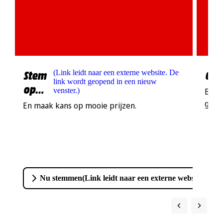
Stem
Gro
(
Link leidt naar een externe website. De
link wordt geopend in een nieuw
op
venster.
)
Bekij
ons!
groo
En maak kans op mooie prijzen.
Nu stemmen
(
Link leidt naar een externe website. De 