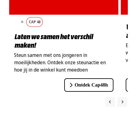
CAP 48
Win
afs
Laten we samen het verschil
maken!
Een 
wach
Steun samen met ons jongeren in
voors
moeilijkheden. Ontdek onze steunactie en
hoe jij in de winkel kunt meedoen
Ontdek Cap48h