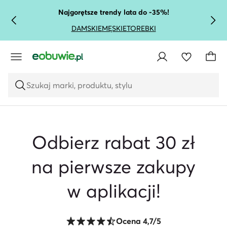
PRZEJDŹ DO GŁÓWNEJ ZAWARTOŚCI
PRZEJDŹ DO WYSZUKIWANIA
Najgorętsze trendy lata do -35%!
DAMSKIE
MĘSKIE
TOREBKI
Szukaj marki, produktu, stylu
Odbierz rabat 30 zł
na pierwsze zakupy
w aplikacji!
Ocena 4,7/5