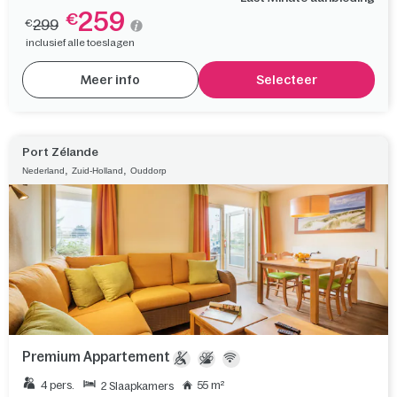
259
€
299
€
inclusief alle toeslagen
Meer info
Selecteer
Port Zélande
,
,
Nederland
Zuid-Holland
Ouddorp
Premium Appartement
4 pers.
55 m²
2 Slaapkamers