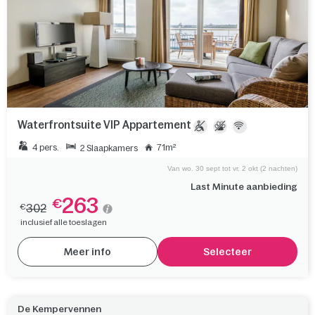
Waterfrontsuite VIP Appartement
4 pers.
71m²
2 Slaapkamers
Van wo. 30 sept tot vr. 2 okt (2 nachten)
Last Minute aanbieding
263
€
302
€
inclusief alle toeslagen
Meer info
Selecteer
De Kempervennen