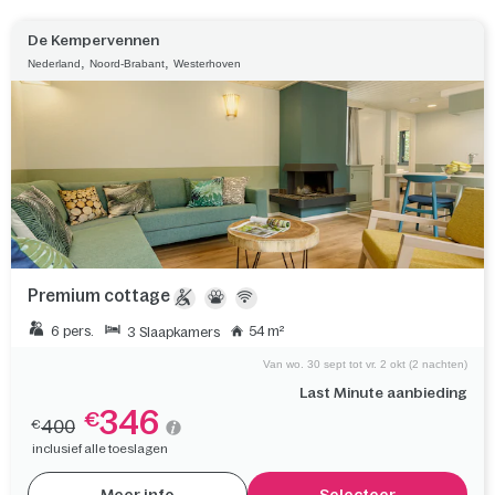
De Kempervennen
,
,
Nederland
Noord-Brabant
Westerhoven
Premium cottage
6 pers.
54 m²
3 Slaapkamers
Van wo. 30 sept tot vr. 2 okt (2 nachten)
Last Minute aanbieding
346
€
400
€
inclusief alle toeslagen