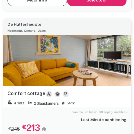
Meer info
Selecteer
De Huttenheugte
,
,
Nederland
Drenthe
Dalen
Comfort cottage
4 pers.
54m²
2 Slaapkamers
Van ma. 28 tot wo. 30 sept (2 nachten)
Last Minute aanbieding
213
€
245
€