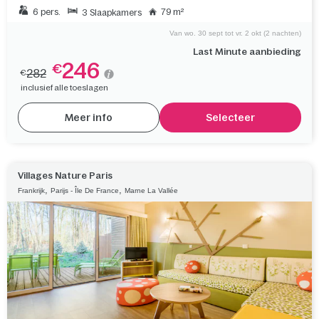
6 pers.
79 m²
3 Slaapkamers
Van wo. 30 sept tot vr. 2 okt (2 nachten)
Last Minute aanbieding
246
€
282
€
inclusief alle toeslagen
Meer info
Selecteer
Villages Nature Paris
,
,
Frankrijk
Parijs - Île De France
Marne La Vallée