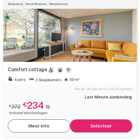
,
,
Nederland
Noord-Brabant
Westerhoven
Comfort cottage
4 pers.
59 m²
2 Slaapkamers
Van wo. 30 sept tot vr. 2 okt (2 nachten)
Last Minute aanbieding
234
€
272
€
inclusief alle toeslagen
Meer info
Selecteer