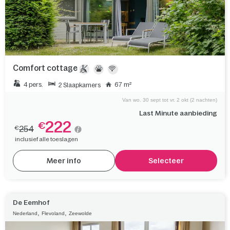
Comfort cottage
4 pers.
67 m²
2 Slaapkamers
Van wo. 30 sept tot vr. 2 okt (2 nachten)
Last Minute aanbieding
222
€
254
€
inclusief alle toeslagen
Meer info
Selecteer
De Eemhof
,
,
Nederland
Flevoland
Zeewolde