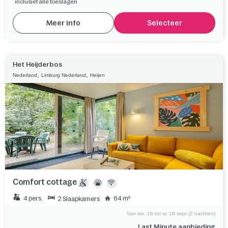
inclusief alle toeslagen
Meer info
Selecteer
Het Heijderbos
,
,
Nederland
Limburg Nederland
Heijen
Comfort cottage
4 pers.
64 m²
2 Slaapkamers
Van wo. 16 tot vr. 18 sept (2 nachten)
Last Minute aanbieding