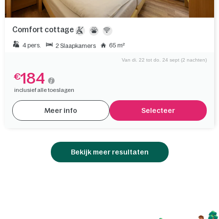
Comfort cottage
4 pers.
65 m²
2 Slaapkamers
Van di. 22 tot do. 24 sept (2 nachten)
184
€
inclusief alle toeslagen
Meer info
Selecteer
Bekijk meer resultaten