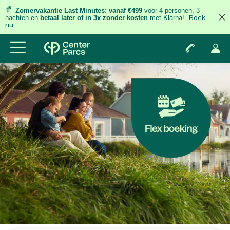
Zomervakantie Last Minutes:
vanaf €499
voor 4 personen, 3
nachten
en
betaal later of in 3x zonder kosten
met Klarna!
Boek
nu