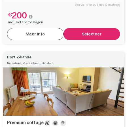
Van wo. 4 tot vr. 6 nov (2 nachten)
200
€
inclusief alle toeslagen
Meer info
Selecteer
Port Zélande
,
,
Nederland
Zuid-Holland
Ouddorp
Premium cottage