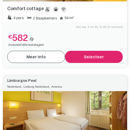
Comfort cottage
4 pers.
54 m²
2 Slaapkamers
Van ma. 5 tot do. 8 okt (3 nachten)
582
€
inclusief alle toeslagen
Meer info
Selecteer
Limburgse Peel
,
,
Nederland
Limburg Nederland
America