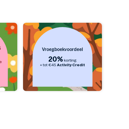
S
Vroegboekvoordeel
20%
korting
e
+ tot €45
Activity Credit