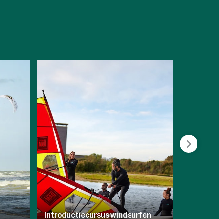
Introductiecursus windsurfen
Kanover