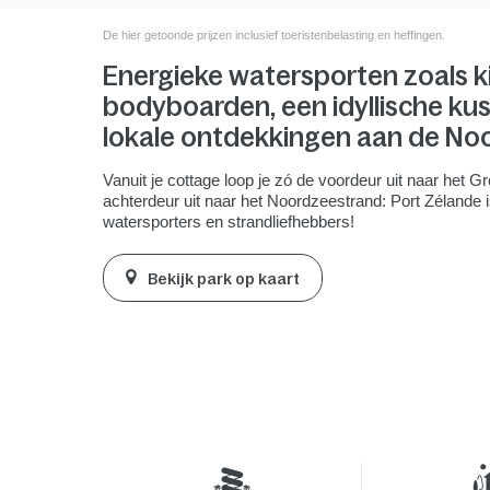
De hier getoonde prijzen inclusief toeristenbelasting en heffingen.
Energieke watersporten zoals k
bodyboarden, een idyllische kus
lokale ontdekkingen aan de No
Vanuit je cottage loop je zó de voordeur uit naar het 
achterdeur uit naar het Noordzeestrand: Port Zélande i
watersporters en strandliefhebbers!
Bekijk park op kaart