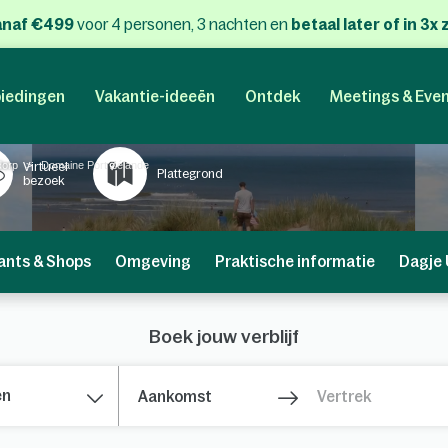
anaf €499
voor 4 personen, 3 nachten
en
betaal later of in 3
iedingen
Vakantie-ideeën
Ontdek
Meetings & Eve
dorp
Domaine Port Zélande
Virtueel
Plattegrond
bezoek
ants & Shops
Omgeving
Praktische informatie
Dagje 
Boek jouw verblijf
en