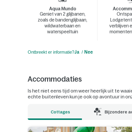
Aqua Mundo
Accommo
Geniet van 2 glijbanen,
Ontsp
zoals de bandenglijbaan,
Lodgetent
wildwaterbaan en
verblijven 
waterspeeltuin
momenten 
Ontbreekt er informatie?
Ja
Nee
Accommodaties
Is het niet eens tijd om weer heerlijk uit te wa
echte buitenleven kun je ook op avontuur in on
Cottages
Bijzondere 