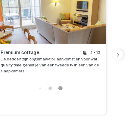
Premium cottage
VIP co
4 - 12
De bedden zijn opgemaakt bij aankomst en voor wat
Even ext
quality time geniet je van een tweede tv in een van de
Cottage,
slaapkamers.
die op j