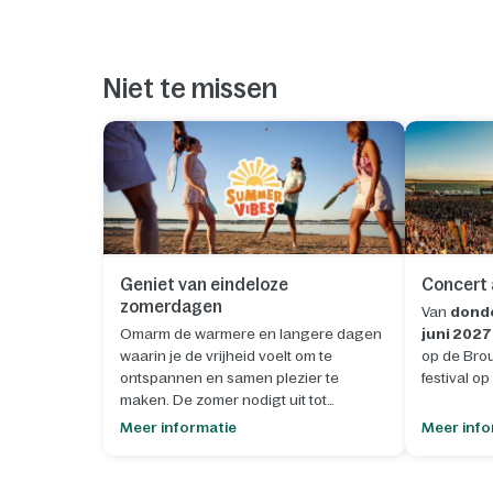
Niet te missen
Geniet van eindeloze
Concert 
zomerdagen
Van
donde
Omarm de warmere en langere dagen
juni 2027
waarin je de vrijheid voelt om te
op de Brou
ontspannen en samen plezier te
festival o
maken. De zomer nodigt uit tot
buitenleven, spontane momenten en
Meer informatie
Meer info
het creëren van blijvende
herinneringen.