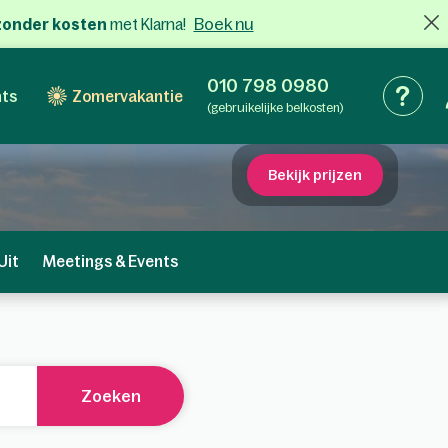
Boek nu
x zonder kosten
met Klarna!
010 798 0980
nts
Zomervakantie
(gebruikelijke belkosten)
Bekijk prijzen
Uit
Meetings & Events
Zoeken