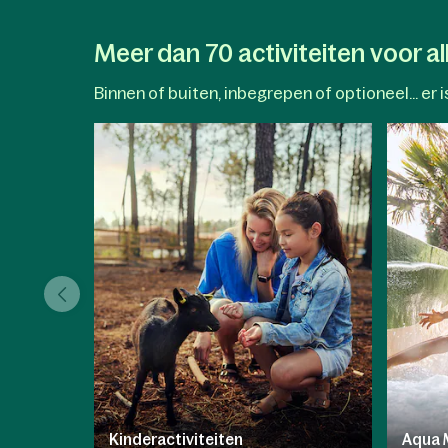
landschap. Met de
Nature Discovery-
App
verandert elke stap in een
ontdekkingsreis en onthult de
Meer dan 70 activiteiten voor all
natuurlijke wonderen van het park.
Binnen of buiten, inbegrepen of optioneel... er is
Kinderactiviteiten
Aqua 