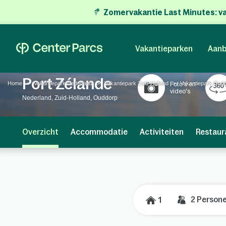
Zomervakantie Last Minutes:
v
Vakantieparken
Aanb
Port Zélande
Home
Vakantiepark Nederland
Vakantiepark Zuid-Holland
Vakantiepark Oud
Foto's en
video's
Nederland, Zuid-Holland, Ouddorp
Overzicht
Accommodatie
Activiteiten
Restaur
2
Person
1