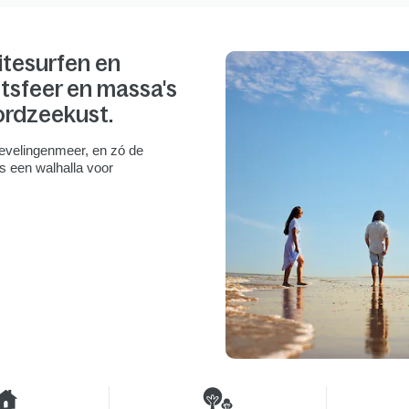
itesurfen en
tsfeer en massa's
ordzeekust.
Grevelingenmeer, en zó de
s een walhalla voor