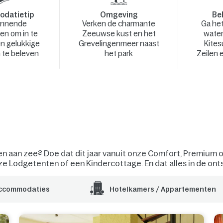
datietip
Omgeving
Bel
annende
Verken de charmante
Ga het
en om in te
Zeeuwse kust en het
water
en gelukkige
Grevelingenmeer naast
Kites
te beleven
het park
Zeilen
aien aan zee? Doe dat dit jaar vanuit onze Comfort, Premium 
ze Lodgetenten of een Kindercottage. En dat alles in de onts
accommodaties
Hotelkamers / Appartementen