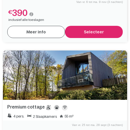
Van vr. 6 tot ma. 9 nov (3 nachten)
390
€
inclusief alle toeslagen
Meer info
Selecteer
Premium cottage
4 pers.
55 m²
2 Slaapkamers
Van vr. 25 tot ma. 28 sept (3 nachten)