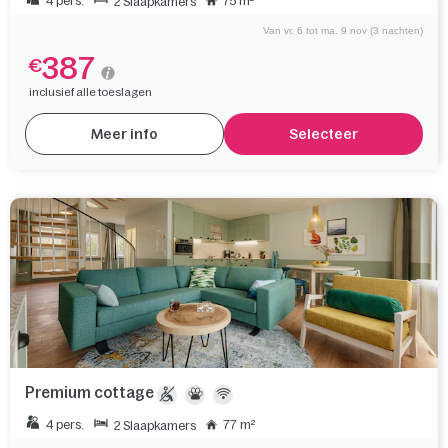
4 pers.
75 m²
2 Slaapkamers
Van vr. 6 tot ma. 9 nov (3 nachten)
387
€
inclusief alle toeslagen
Meer info
Selecteer
Premium cottage
4 pers.
77 m²
2 Slaapkamers