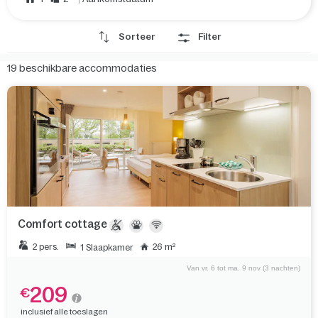
Sorteer
Filter
19
beschikbare accommodaties
Comfort cottage
2 pers.
26 m²
1 Slaapkamer
Van vr. 6 tot ma. 9 nov (3 nachten)
209
€
inclusief alle toeslagen