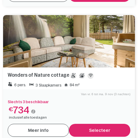
Wonders of Nature cottage
6 pers.
84 m²
3 Slaapkamers
Van vr. 6 tot ma. 9 nov (3 nachten)
Slechts 3 beschikbaar
734
€
inclusief alle toeslagen
Meer info
Selecteer