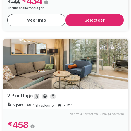
434
€
466
€
inclusief alle toeslagen
Meer info
Selecteer
VIP cottage
2 pers.
55 m²
1 Slaapkamer
Van vr. 30 okt tot ma. 2 nov (3 nachten)
458
€