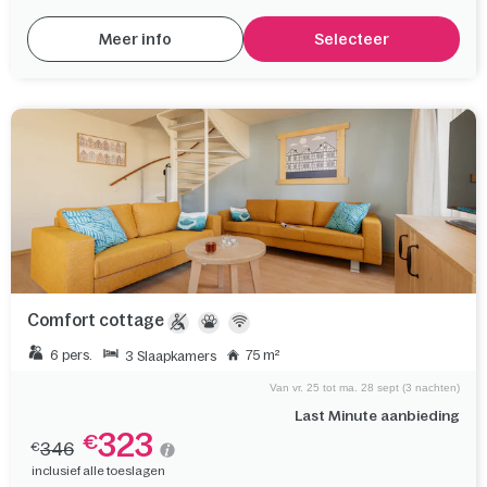
Meer info
Selecteer
Comfort cottage
6 pers.
75 m²
3 Slaapkamers
Van vr. 25 tot ma. 28 sept (3 nachten)
Last Minute aanbieding
323
€
346
€
inclusief alle toeslagen