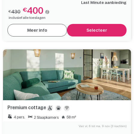
Last Minute aanbieding
400
€
430
€
inclusief alle toeslagen
Meer info
Selecteer
Premium cottage
4 pers.
58 m²
2 Slaapkamers
Van vr. 6 tot ma. 9 nov (3 nachten)