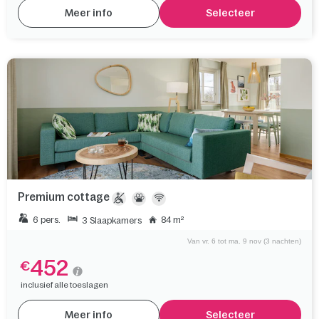
Meer info
Selecteer
Premium cottage
6 pers.
84 m²
3 Slaapkamers
Van vr. 6 tot ma. 9 nov (3 nachten)
452
€
inclusief alle toeslagen
Meer info
Selecteer