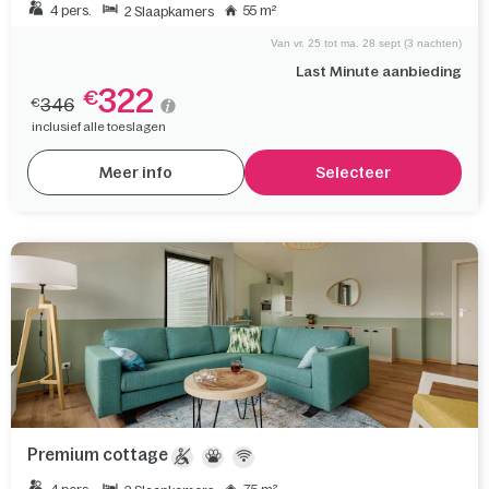
4 pers.
55 m²
2 Slaapkamers
Van vr. 25 tot ma. 28 sept (3 nachten)
Last Minute aanbieding
322
€
346
€
inclusief alle toeslagen
Meer info
Selecteer
Premium cottage