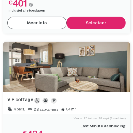
401
€
inclusief alle toeslagen
Meer info
Selecteer
VIP cottage
4 pers.
84 m²
2 Slaapkamers
Van vr. 25 tot ma. 28 sept (3 nachten)
Last Minute aanbieding