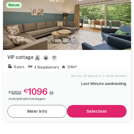
Nieuw
VIP cottage
8 pers.
124m²
4 Slaapkamers
Van ma. 28 sept tot vr. 2 okt (4 nachten)
Last Minute aanbieding
1096
€
1202
€
inclusief alle toeslagen
Meer info
Selecteer