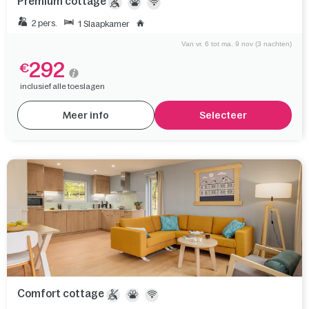
Premium cottage
2 pers.
1 Slaapkamer
Van vr. 6 tot ma. 9 nov (3 nachten)
292
€
inclusief alle toeslagen
Meer info
Selecteer
Comfort cottage