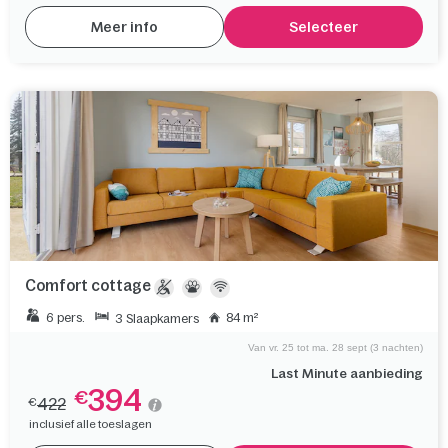
Meer info
Selecteer
Comfort cottage
6 pers.
84 m²
3 Slaapkamers
Van vr. 25 tot ma. 28 sept (3 nachten)
Last Minute aanbieding
394
€
422
€
inclusief alle toeslagen