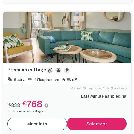
Premium cottage
8 pers.
99 m²
4 Slaapkamers
Van ma. 28 sept tot vr. 2 okt (4 nachten)
Last Minute aanbieding
768
€
838
€
inclusief alle toeslagen
Meer info
Selecteer