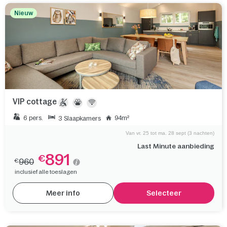
Nieuw
VIP cottage
6 pers.
94m²
3 Slaapkamers
Van vr. 25 tot ma. 28 sept (3 nachten)
Last Minute aanbieding
891
€
960
€
inclusief alle toeslagen
Meer info
Selecteer