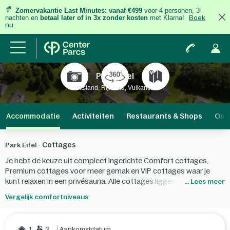
Zomervakantie Last Minutes:
vanaf €499
voor 4 personen, 3
nachten
en
betaal later of in 3x zonder kosten
met Klarna!
Boek
nu
Park Eifel
Duitsland, Rijnland, Vulkaneifel
Accommodatie
Activiteiten
Restaurants & Shops
Omg
Cottages
Park Eifel -
Je hebt de keuze uit compleet ingerichte Comfort cottages,
Premium cottages voor meer gemak en VIP cottages waar je
kunt relaxen in een privésauna. Alle cottages liggen in het
... Lees meer
prachtige, heuvelachtige kraterlandschap boven de Heilbachsee.
Vergelijk comfortniveaus
1
2
Aankomstdatum