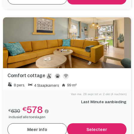
Comfort cottage
8 pers.
99 m²
4 Slaapkamers
Van ma. 28 sept tot vr. 2 okt (4 nachten)
Last Minute aanbieding
578
€
630
€
inclusief alle toeslagen
Meer info
Selecteer