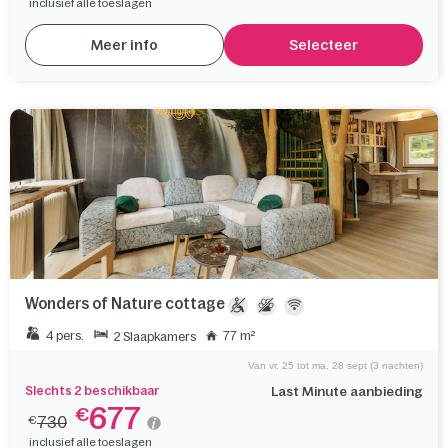
inclusief alle toeslagen
Meer info
Selecteer
Wonders of Nature cottage
4 pers.
77 m²
2 Slaapkamers
Van vr. 25 tot ma. 28 sept (3 nachten)
Slechts 2 beschikbaar
Last Minute aanbieding
677
€
730
€
inclusief alle toeslagen