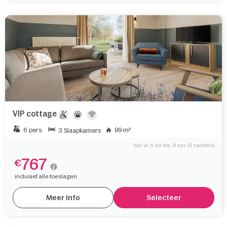
VIP cottage
6 pers.
99 m²
3 Slaapkamers
Van vr. 6 tot ma. 9 nov (3 nachten)
767
€
inclusief alle toeslagen
Meer info
Selecteer