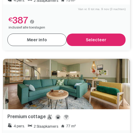
4 pers.
75 m²
2 Slaapkamers
Van vr. 6 tot ma. 9 nov (3 nachten)
387
€
inclusief alle toeslagen
Meer info
Selecteer
Premium cottage
4 pers.
77 m²
2 Slaapkamers