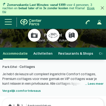
Zomervakantie Last Minutes:
vanaf €499
voor 4 personen, 3
nachten
en
betaal later of in 3x zonder kosten
met Klarna!
Boek
nu
Park Eifel
Duitsland, Rijnland, Vulkaneifel
Accommodatie
Activiteiten
Restaurants & Shops
Omg
Cottages
Park Eifel -
Je hebt de keuze uit compleet ingerichte Comfort cottages,
Premium cottages voor meer gemak en VIP cottages waar je
kunt relaxen in een privésauna. Alle cottages liggen in het
... Lees meer
prachtige, heuvelachtige kraterlandschap boven de Heilbachsee.
Vergelijk comfortniveaus
1
2
Aankomstdatum