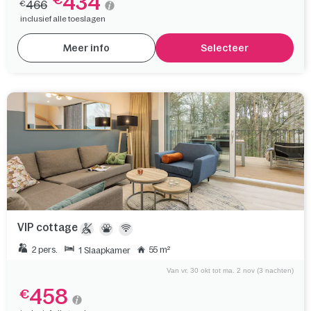
434
€
466
€
inclusief alle toeslagen
Meer info
Selecteer
VIP cottage
2 pers.
55 m²
1 Slaapkamer
Van vr. 30 okt tot ma. 2 nov (3 nachten)
458
€