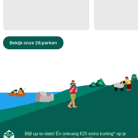
Bekijk onze 28 parken
Blijf up-to-date! Én ontvang €25 extra korting* op je