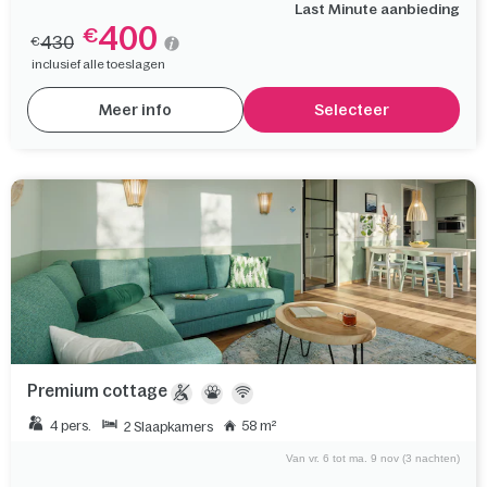
Last Minute aanbieding
400
€
430
€
inclusief alle toeslagen
Meer info
Selecteer
Premium cottage
4 pers.
58 m²
2 Slaapkamers
Van vr. 6 tot ma. 9 nov (3 nachten)