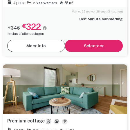
4 pers.
55 m²
2 Slaapkamers
Van vr. 25 tot ma. 28 sept (3 nachten)
Last Minute aanbieding
322
€
346
€
inclusief alle toeslagen
Meer info
Selecteer
Premium cottage