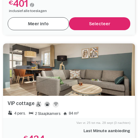
401
€
inclusief alle toeslagen
Meer info
Selecteer
VIP cottage
4 pers.
84 m²
2 Slaapkamers
Van vr. 25 tot ma. 28 sept (3 nachten)
Last Minute aanbieding