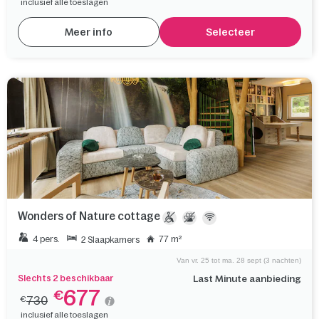
inclusief alle toeslagen
Meer info
Selecteer
Wonders of Nature cottage
4 pers.
77 m²
2 Slaapkamers
Van vr. 25 tot ma. 28 sept (3 nachten)
Slechts 2 beschikbaar
Last Minute aanbieding
677
€
730
€
inclusief alle toeslagen