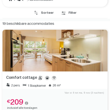
Sorteer
Filter
19
beschikbare accommodaties
Comfort cottage
2 pers.
26 m²
1 Slaapkamer
Van vr. 6 tot ma. 9 nov (3 nachten)
209
€
inclusief alle toeslagen