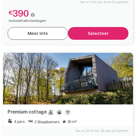
Van vr. 6 tot ma. 9 nov (3 nachten)
390
€
inclusief alle toeslagen
Meer info
Selecteer
Premium cottage
4 pers.
55 m²
2 Slaapkamers
Van vr. 25 tot ma. 28 sept (3 nachten)