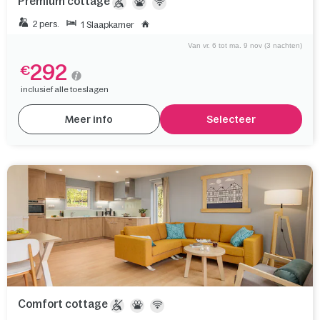
Premium cottage
2 pers.
1 Slaapkamer
Van vr. 6 tot ma. 9 nov (3 nachten)
292
€
inclusief alle toeslagen
Meer info
Selecteer
Comfort cottage