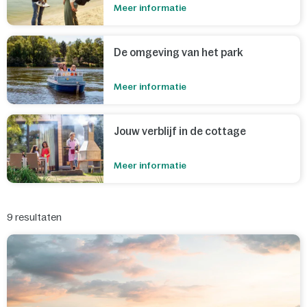
Meer informatie
in de buurt van Attractiepark Toverland in Limburg. Liever een
actievere vakantie? Dan kan je waterskiën op het Eemmeer in
Flevoland, of genieten van de sneeuw in Montana Snowcenter in
Noord-Brabant.
De omgeving van het park
Meer informatie
Jouw verblijf in de cottage
Meer informatie
9
resultaten