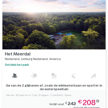
Vergelijk
Het Meerdal
Nederland
,
Limburg Nederland
,
America
Ontdek het park
Ga van de 2 glijbanen af, zoals de wildwaterbaan en spetter in
de waterspeeltuin
Van wo. 30 sept tot vr. 2 okt
(3 dagen - 2 nachten) - 0pers.
208
€
€
242
Verblijf vanaf
inclusief alle toeslagen