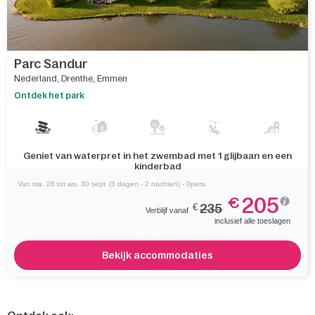
Vergelijk
Parc Sandur
Nederland
,
Drenthe
,
Emmen
Ontdek het park
Geniet van waterpret in het zwembad met 1 glijbaan en een
kinderbad
Van ma. 28 tot wo. 30 sept
(3 dagen - 2 nachten) - 0pers.
205
€
€
235
Verblijf vanaf
inclusief alle toeslagen
Bekijk accommodaties