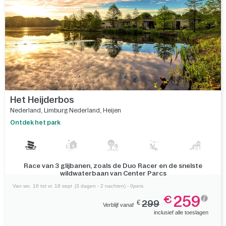
Vergelijk
Het Heijderbos
Nederland
,
Limburg Nederland
,
Heijen
Ontdek het park
Race van 3 glijbanen, zoals de Duo Racer en de snelste
wildwaterbaan van Center Parcs
Van wo. 16 tot vr. 18 sept
(3 dagen - 2 nachten) - 0pers.
259
€
€
299
Verblijf vanaf
inclusief alle toeslagen