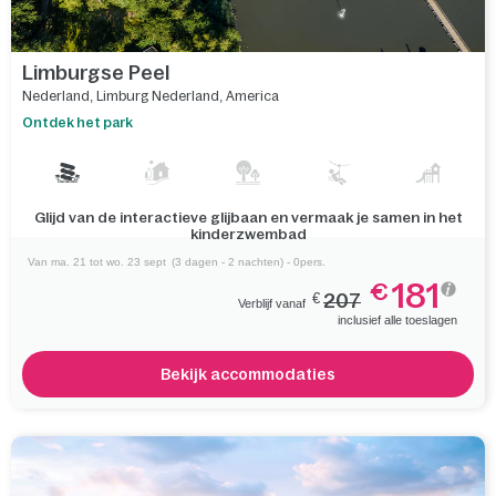
Vergelijk
Limburgse Peel
Nederland
,
Limburg Nederland
,
America
Ontdek het park
Glijd van de interactieve glijbaan en vermaak je samen in het
kinderzwembad
Van ma. 21 tot wo. 23 sept
(3 dagen - 2 nachten) - 0pers.
181
€
€
207
Verblijf vanaf
inclusief alle toeslagen
Bekijk accommodaties