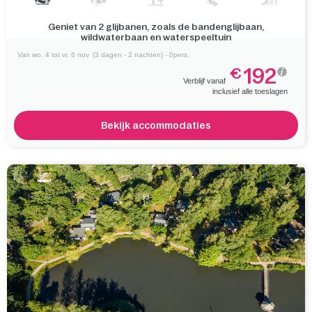
Geniet van 2 glijbanen, zoals de bandenglijbaan,
wildwaterbaan en waterspeeltuin
Van wo. 4 tot vr. 6 nov
(3 dagen - 2 nachten) - 0pers.
192
€
Verblijf vanaf
inclusief alle toeslagen
Bekijk accommodaties