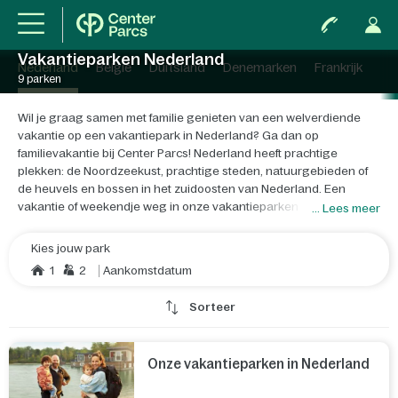
Vakantieparken Nederland
Nederland
België
Duitsland
Denemarken
Frankrijk
9 parken
Wil je graag samen met familie genieten van een welverdiende
vakantie op een vakantiepark in Nederland? Ga dan op
familievakantie bij Center Parcs! Nederland heeft prachtige
plekken: de Noordzeekust, prachtige steden, natuurgebieden of
de heuvels en bossen in het zuidoosten van Nederland. Een
vakantie of weekendje weg in onze vakantieparken in Nederland
... Lees meer
is het perfecte idee als je er even uit wilt.
Kies jouw park
Ontdek Nederland op een andere manier tijdens jullie vakantie.
1
2
Aankomstdatum
Fiets of wandel door de vele natuurgebieden die Nederland rijk is.
Pak ook eens de kano, kajak of waterfiets om Nederland vanaf het
Sorteer
water te bekijken. Ben je strandliefhebber? Ook dan kan je je
geluk niet op. Maak heerlijke strandwandelingen langs de kust en
voor de actievelingen: boek een surfles in Noord- of Zuid-Holland!
Onze vakantieparken in Nederland
Je hoeft niet zo lang te reizen, dus je bent in een mum van tijd in
een van onze vakantieparken. Wat dacht je van een vakantiepark