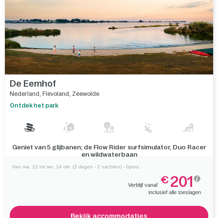
Vergelijk
De Eemhof
Nederland
,
Flevoland
,
Zeewolde
Ontdek het park
Geniet van 5 glijbanen; de Flow Rider surfsimulator, Duo Racer
en wildwaterbaan
Van ma. 12 tot wo. 14 okt
(3 dagen - 2 nachten) - 0pers.
201
€
Verblijf vanaf
inclusief alle toeslagen
Bekijk accommodaties