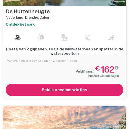
Vergelijk
De Huttenheugte
Nederland
,
Drenthe
,
Dalen
Ontdek het park
Roetsj van 2 glijbanen, zoals de wildwaterbaan en spetter in de
waterspeeltuin
Van wo. 4 tot vr. 6 nov
(3 dagen - 2 nachten) - 0pers.
162
€
Verblijf vanaf
inclusief alle toeslagen
Bekijk accommodaties