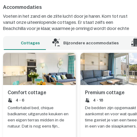
Accommodaties
Voeten in het zand en de zilte lucht door je haren. Kom tot rust
vanuit onze uiteenlopende cottages. Er staat zelfs een
Beachchilla voor je klaar, waarmee je omringd wordt door echte
beach vibes. Ook vind je bij Park Zandvoort mooie hotelkamers
met uitzicht op zee. Kom je langs?
Cottages
Bijzondere accommodaties
Comfort cottage
Premium cottage
4 - 6
4 - 18
Comfortabel bed, chique
De bedden zijn opgemaakt 
badkamer, uitgeruste keuken en
aankomst en voor wat quali
een eigen terras midden in de
time geniet je van een twee
natuur. Dat is nog eens fijn
in een van de slaapkamers.
wakker worden.