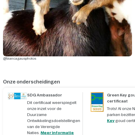
@biancagausphotos
Onze onderscheidingen
SDG Ambassador
Green Key go
certificaat
Dit certificaat weerspiegelt
onze inzet voor de
Trots! Al onze
Duurzame
parken bezitte
Ontwikkelingsdoelstellingen
Key
goud certif
van de Verenigde
Naties.
Meer informatie