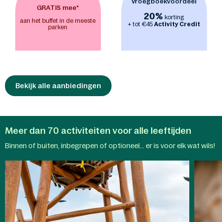
Vroegboekvoordeel
zich kunnen uitleven in de
indoor
GRATIS mee*
20%
speeltuinen BALUBA
(Jungle Dome in
korting
aan het buffet in de meeste
+ tot €45
Activity Credit
Het Heijderbos) en
Action Factory
. Van
parken
klimmen en klauteren tot uren actief
speelplezier, ongeacht het weer buiten. -
Maak samen een vroege
ochtendwandeling of een ontspannen
fietstocht in het zonovergoten
landschap. Met de
Bekijk alle aanbiedingen
Nature Discovery-
App
verandert elke stap in een
ontdekkingsreis en onthult de
natuurlijke wonderen van het park.
Meer dan 70 activiteiten voor alle leeftijden
Aqua
Binnen of buiten, inbegrepen of optioneel... er is voor elk wat wils!
Kinderactiviteiten
Mundo