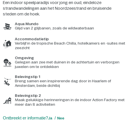
Een indoor speelparadijs voor jong en oud, eindeloze
strandwandelingen aan het Noordzeestrand en bruisende
steden om de hoek.
Aqua Mundo
Glijd van 2 glijbanen, zoals de wildwaterbaan
Accommodatietip
Verblijf in de tropische Beach Chilla, hotelkamers en -suites met
zeezicht
Omgeving
Gelegen aan zee met duinen in de achtertuin en verborgen
juwelen om te ontdekken
Belevingstip 1
Breng samen een inspirerende dag door in Haarlem of
Amsterdam, beide dichtbij
Belevingstip 2
Maak gelukkige herinneringen in de indoor Action Factory met
meer dan 8 activiteiten
Ontbreekt er informatie?
Ja
Nee