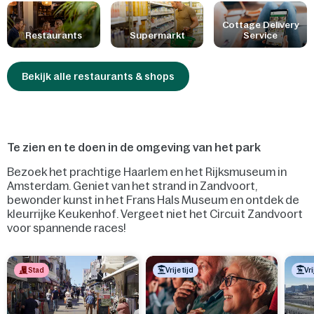
kinderen koning dankzij kindvriendelijke gerechten, babyvoeding
en veel plezier onder de palmbomen. Ook staan we steeds klaar
Cottage Delivery
Restaurants
Supermarkt
Service
om rekening te houden met jouw allergieën of
voedselintoleranties.
Bekijk alle restaurants & shops
Te zien en te doen in de omgeving van het park
Bezoek het prachtige Haarlem en het Rijksmuseum in
Amsterdam. Geniet van het strand in Zandvoort,
bewonder kunst in het Frans Hals Museum en ontdek de
kleurrijke Keukenhof. Vergeet niet het Circuit Zandvoort
voor spannende races!
Stad
Vrije tijd
Vri