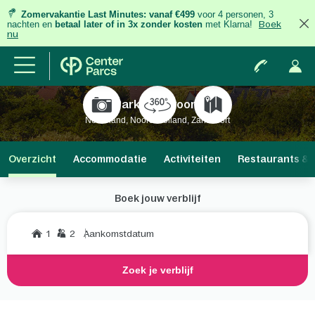
Zomervakantie Last Minutes:
vanaf €499
voor 4 personen, 3
nachten
en
betaal later of in 3x zonder kosten
met Klarna!
Boek
nu
Park Zandvoort
Nederland, Noord-Holland, Zandvoort
Overzicht
Accommodatie
Activiteiten
Restaurants & 
Boek jouw verblijf
1
2
Aankomstdatum
Zoek je verblijf