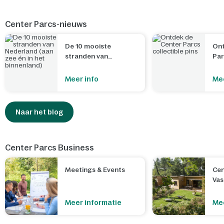
Center Parcs-nieuws
De 10 mooiste
Ont
stranden van
Par
Nederland (aan zee
én in het binnenland)
Meer info
Mee
Naar het blog
Center Parcs Business
Meetings & Events
Cen
Va
Meer informatie
Mee