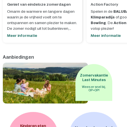
Geniet van eindeloze zomerdagen
Action Factory
Omarm de warmere en langere dagen
Spelen in de
BALUB
waarin je de vrijheid voelt om te
Klimparadijs
of gooi
ontspannen en samen plezier te maken.
Bowling
. De
Action
De zomer nodigt uit tot buitenleven,
volop plezier!
spontane momenten en het creëren van
Meer informatie
Meer informatie
blijvende herinneringen.
- Laat je creativiteit de vrije loop tijdens
Aanbiedingen
onze
zomerworkshops
, waar je samen
iets moois maakt dat helemaal past bij
het seizoen en zorgt voor een extra
dosis zomerse gezelligheid. Bouw en
Zomervakantie
versier je eigen
mini-ijsjeskraam
of
Last Minutes
maak een
schatkist met slot
om je
Wees er snel bij,
OP=OP!
geheimen in te bewaren. - Na een
zonnige dag is het heerlijk om samen te
genieten van de avontuurlijke
waterglijbanen van
Aqua Mundo
, een
perfecte afsluiter van de dag vol
spetterend plezier. - Binnen wacht een
wereld vol avonturen, waar kinderen
Kinderen eten