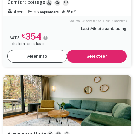
Comfort cottage
4 pers.
55 m²
2 Slaapkamers
Van ma. 28 sept tot do. 1 okt (3 nachten)
Last Minute aanbieding
354
€
412
€
inclusief alle toeslagen
Meer info
Selecteer
Premium cottage