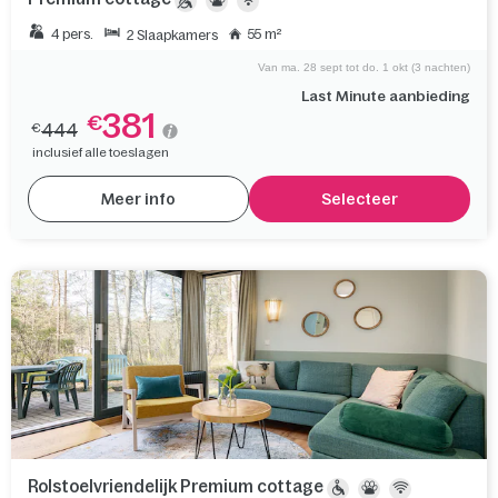
4 pers.
55 m²
2 Slaapkamers
Van ma. 28 sept tot do. 1 okt (3 nachten)
Last Minute aanbieding
381
€
444
€
inclusief alle toeslagen
Meer info
Selecteer
Rolstoelvriendelijk Premium cottage