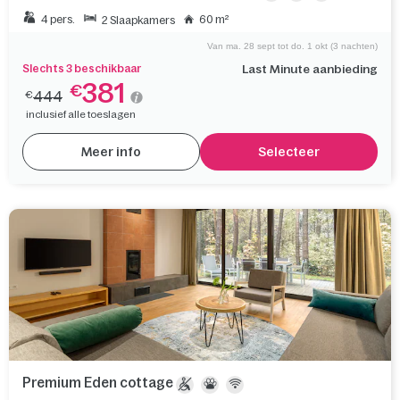
4 pers.
60 m²
2 Slaapkamers
Van ma. 28 sept tot do. 1 okt (3 nachten)
Slechts 3 beschikbaar
Last Minute aanbieding
381
€
444
€
inclusief alle toeslagen
Meer info
Selecteer
Premium Eden cottage