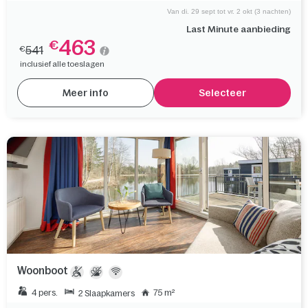
Van di. 29 sept tot vr. 2 okt (3 nachten)
Last Minute aanbieding
463
€
541
€
inclusief alle toeslagen
Meer info
Selecteer
Woonboot
4 pers.
75 m²
2 Slaapkamers