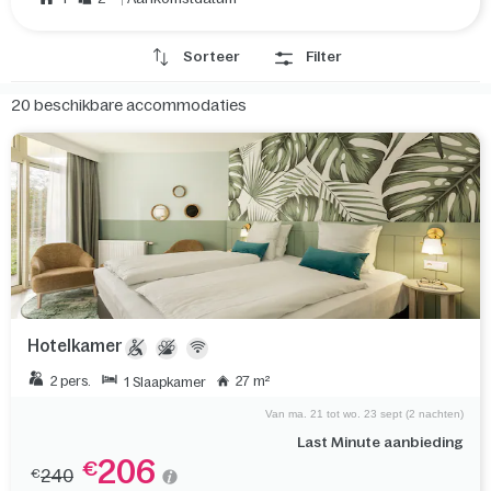
Sorteer
Filter
20
beschikbare accommodaties
Hotelkamer
2 pers.
27 m²
1 Slaapkamer
Van ma. 21 tot wo. 23 sept (2 nachten)
Last Minute aanbieding
206
€
240
€