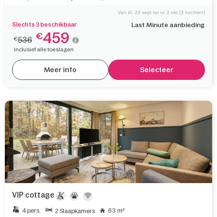
Van di. 29 sept tot vr. 2 okt (3 nachten)
Slechts 3 beschikbaar
Last Minute aanbieding
459
€
536
€
inclusief alle toeslagen
Meer info
Selecteer
VIP cottage
4 pers.
63 m²
2 Slaapkamers