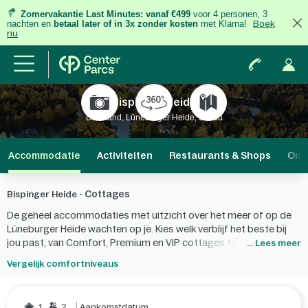
Zomervakantie Last Minutes:
vanaf €499
voor 4 personen, 3
nachten
en
betaal later of in 3x zonder kosten
met Klarna!
Boek
nu
Bispinger Heide
Duitsland, Lüneburger Heide, Soltau
Accommodatie
Activiteiten
Restaurants & Shops
Omg
Cottages
Bispinger Heide -
De geheel accommodaties met uitzicht over het meer of op de
Lüneburger Heide wachten op je. Kies welk verblijf het beste bij
jou past, van Comfort, Premium en VIP cottages tot
... Lees meer
hotelkamers, of ervaar een wel heel bijzondere familievakantie in
Vergelijk comfortniveaus
een boomhut of een woonboot. Of wat dacht je van de 'dieren in
het bos cottage'?
1
2
Aankomstdatum