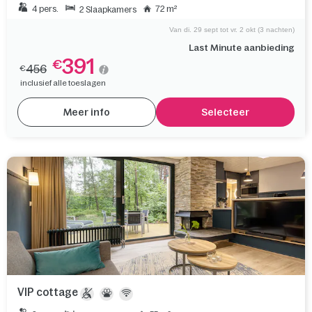
4 pers.
72 m²
2 Slaapkamers
Van di. 29 sept tot vr. 2 okt (3 nachten)
Last Minute aanbieding
391
€
456
€
inclusief alle toeslagen
Meer info
Selecteer
VIP cottage