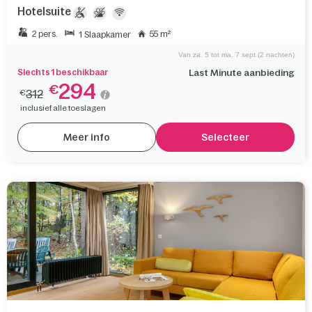
Hotelsuite
2 pers.
55 m²
1 Slaapkamer
Van za. 5 tot ma. 7 sept (2 nachten)
Slechts 1 beschikbaar
Last Minute aanbieding
294
€
312
€
inclusief alle toeslagen
Meer info
Selecteer