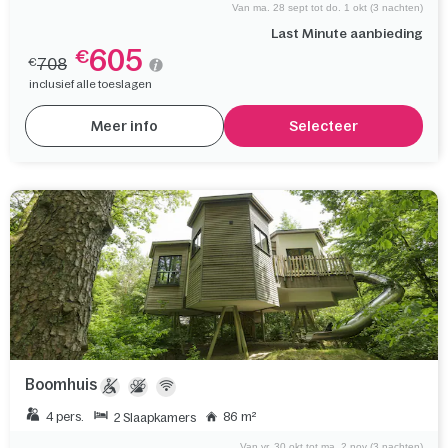
Van ma. 28 sept tot do. 1 okt (3 nachten)
Last Minute aanbieding
605
€
708
€
inclusief alle toeslagen
Meer info
Selecteer
Boomhuis
4 pers.
86 m²
2 Slaapkamers
Van vr. 30 okt tot ma. 2 nov (3 nachten)