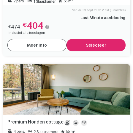
2 pers.
55 m²
1 Slaapkamer
Van di. 29 sept tot vr. 2 okt (3 nachten)
Last Minute aanbieding
404
€
474
€
inclusief alle toeslagen
Meer info
Selecteer
Premium Honden cottage
4 pers.
55 m²
2 Slaapkamers