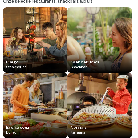
Onze selectie restaurants, snackbars & bars
Fuego
Grabber Joe's
Steakhouse
Snackbar
Evergreenz
Nonna's
Buffet
Italiaans