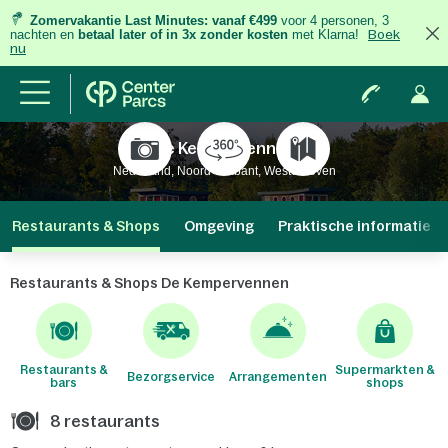
Zomervakantie Last Minutes:
vanaf €499
voor 4 personen, 3
nachten
en
betaal later of in 3x zonder kosten
met Klarna!
Boek
nu
De Kempervennen
Nederland, Noord-Brabant, Westerhoven
Restaurants & Shops
Omgeving
Praktische informatie
Restaurants & Shops De Kempervennen
Restaurants &
Supermarkten &
Bezorgservice
Arrangementen
bars
shops
8 restaurants