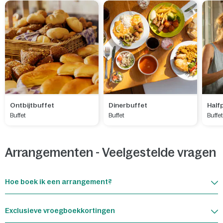
Ontbijtbuffet
Dinerbuffet
Half
Buffet
Buffet
Buffe
Arrangementen - Veelgestelde vragen
Hoe boek ik een arrangement?
Exclusieve vroegboekkortingen