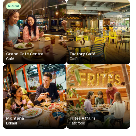
Nieuw!
Grand Café Central
Factory Café
Café
Café
Montana
Frites Affairs
Lokaal
Fast food