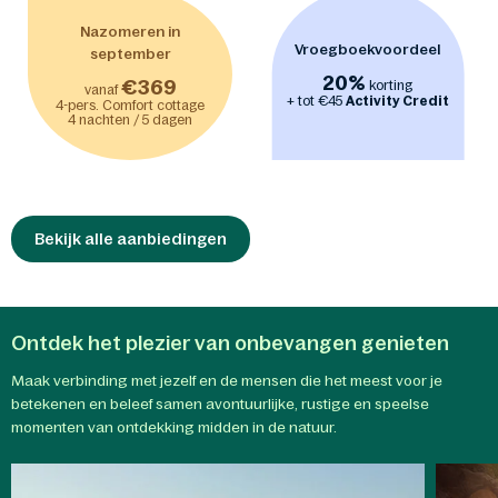
Nazomeren in
Vroegboekvoordeel
september
20%
€369
korting
vanaf
+ tot €45
Activity Credit
4-pers. Comfort cottage
4 nachten / 5 dagen
Bekijk alle aanbiedingen
Ontdek het plezier van onbevangen genieten
Maak verbinding met jezelf en de mensen die het meest voor je
betekenen en beleef samen avontuurlijke, rustige en speelse
momenten van ontdekking midden in de natuur.