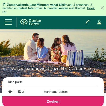
Zomervakantie Last Minutes:
vanaf €499
voor 4 personen, 3
nachten
en
betaal later of in 3x zonder kosten
met Klarna!
Boek
nu
Volg je natuur, wees jezelf bij Center Parcs
Kies park
1
2
Aankomstdatum
Zoeken