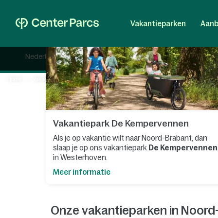
Op zoek naar een fijne plek om een welverdiende v
steden, mooie landschappen en natuurlijk het bier.
Vakantieparken
Aanb
In Noord-Brabant vind je het allemaal. Van grote bo
het niet. Er zijn ook culturele parels te ontdekken
Nederland
België
Duitsland
Denemarken
Frankrijk
Vergeet geen bierproeverij te boeken bij een van de
op vakantie te gaan, want er zijn ongelofelijk veel o
Home
Vakantiepark Nederland
Vakantiepark Noord-Brabant
Safaripark Beekse Bergen in Hilvarenbeek.
Vakantiepark De Kempervennen
Als je op vakantie wilt naar Noord-Brabant, dan
slaap je op ons vakantiepark
De Kempervennen
in Westerhoven.
Meer informatie
Onze vakantieparken in Noord