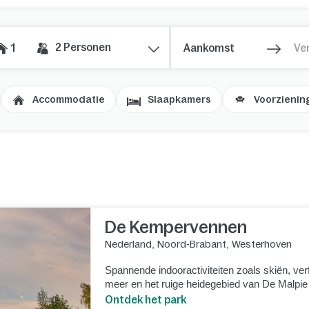
2
Personen
1
Accommodatie
Slaapkamers
Voorzienin
De Kempervennen
Nederland
,
Noord-Brabant
,
Westerhoven
Spannende indooractiviteiten zoals skiën, ver
meer en het ruige heidegebied van De Malpie
Ontdek het park