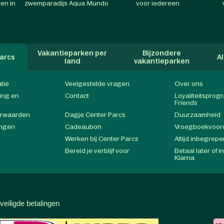
en in
zwemparadijs Aqua Mundo
voor iedereen
Vakantieparken per
Bijzondere
arcs
A
land
vakantieparken
atie
Veelgestelde vragen
Over ons
ing en
Contact
Loyaliteitspro
Friends
orwaarden
Dagje Center Parcs
Duurzaamheid
ingen
Cadeaubon
Vroegboekvoor
Werken bij Center Parcs
Altijd inbegrepe
Bereid je verblijf voor
Betaal later of i
Klarna
veiligde betalingen