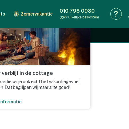
-Brabant
. De regio staat bekend om de gezellige
en om te bezoeken tijdens de vakantie.
... Lees meer
010 798 0980
nts
Zomervakantie
(gebruikelijke belkosten)
je helemaal tot rust kan komen, maar daar eindigt
 ontdek de oude binnenstad van Den Bosch.
nderen is Noord-Brabant de perfecte plek om naartoe
in Kaatsheuvel, het Oertijdmuseum in Boxtel of
verblijf in de cottage
antie wil je ook echt het vakantiegevoel
. Dat begrijpen wij maar al te goed!
informatie