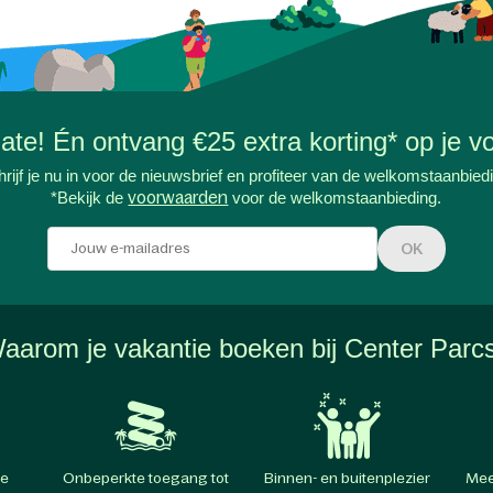
-date! Én ontvang €25 extra korting* op je vo
rijf je nu in voor de nieuwsbrief en profiteer van de welkomstaanbied
*Bekijk de
voorwaarden
voor de welkomstaanbieding.
OK
aarom je vakantie boeken bij Center Parc
te
Onbeperkte toegang tot
Binnen- en buitenplezier
Mee