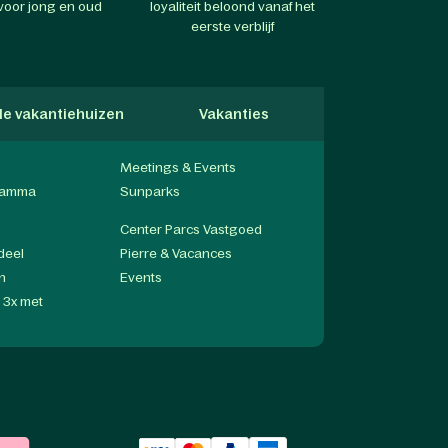
voor jong en oud
loyaliteit beloond vanaf het
eerste verblijf
lle vakantiehuizen
Vakanties
Hondvriendel
Meetings & Events
gramma
Sunparks
Center Parcs Vastgoed
deel
Pierre & Vacances
n
Events
n 3x met