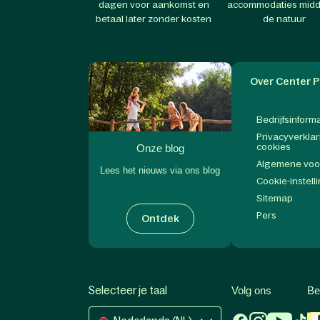
dagen voor aankomst en
accommodaties midd
betaal later zonder kosten
de natuur
Over Center P
Bedrijfsinform
Privacyverklar
cookies
Onze blog
Algemene vo
Lees het nieuws via ons blog
Cookie-instell
Sitemap
Pers
Ontdek
Selecteer je taal
Volg ons
Be