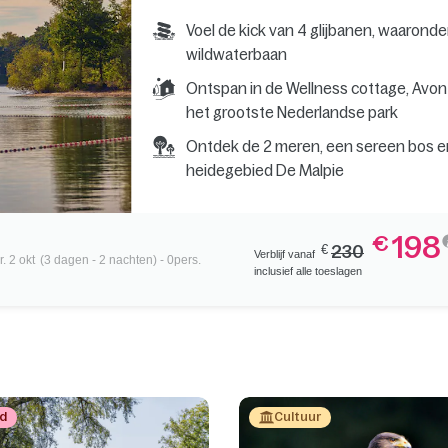
Voel de kick van 4 glijbanen, waarond
wildwaterbaan
Ontspan in de Wellness cottage, Avon
het grootste Nederlandse park
Ontdek de 2 meren, een sereen bos e
heidegebied De Malpie
198
€
€
230
Verblijf vanaf
. 2 okt
(3 dagen - 2 nachten) - 0pers.
inclusief alle toeslagen
d
Cultuur