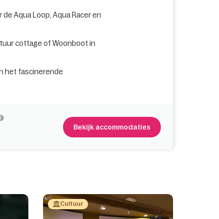
er de Aqua Loop, Aqua Racer en
tuur cottage of Woonboot in
n het fascinerende
Bekijk accommodaties
Cultuur
Vrije 