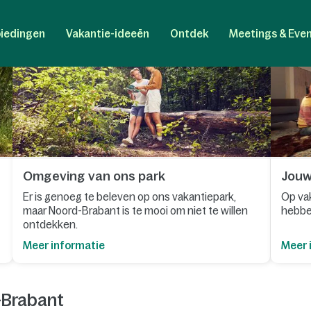
akantie te vieren? Kom dan naar onze
vakantieparken in Noord
 Heusden, Den Bosch, Tilburg, Breda en Eindhoven zijn leuke sted
iedingen
Vakantie-ideeën
Ontdek
Meetings & Eve
ssen, tot zandverstuivingen en grote meren. Allemaal natuur waar 
. Denk aan Kasteel Maurick in Vught, Fort Sabina in Willemstad of
 vele bierbrouwerijen die Noord-Brabant rijk is! Maar ook voor ki
pties die leuk zijn voor jong en oud. Wat dacht je van De Efteling 
Omgeving van ons park
Jouw 
Er is genoeg te beleven op ons vakantiepark,
Op vak
maar Noord-Brabant is te mooi om niet te willen
hebben
ontdekken.
Meer informatie
Meer 
-Brabant